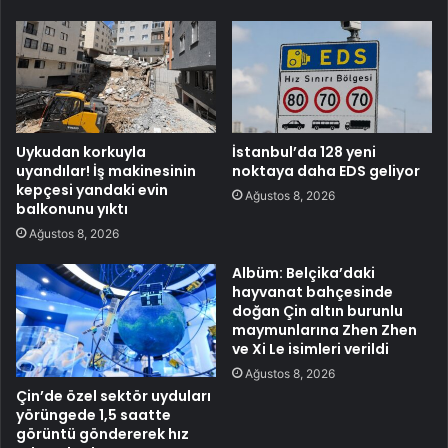
Uykudan korkuyla
İstanbul’da 128 yeni
uyandılar! İş makinesinin
noktaya daha EDS geliyor
kepçesi yandaki evin
Ağustos 8, 2026
balkonunu yıktı
Ağustos 8, 2026
Albüm: Belçika’daki
hayvanat bahçesinde
doğan Çin altın burunlu
maymunlarına Zhen Zhen
ve Xi Le isimleri verildi
Ağustos 8, 2026
Çin’de özel sektör uyduları
yörüngede 1,5 saatte
görüntü göndererek hız