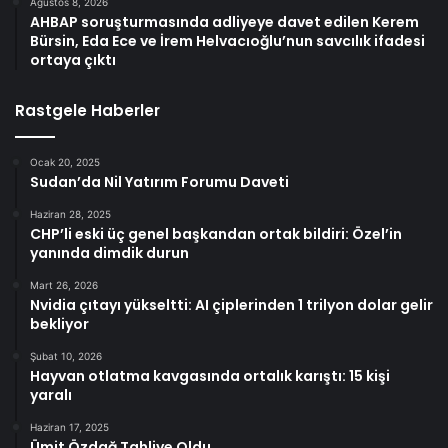
Ağustos 8, 2026
AHBAP soruşturmasında adliyeye davet edilen Kerem
Bürsin, Eda Ece ve İrem Helvacıoğlu’nun savcılık ifadesi
ortaya çıktı
Rastgele Haberler
Ocak 20, 2025
Sudan’da Nil Yatırım Forumu Daveti
Haziran 28, 2025
CHP’li eski üç genel başkandan ortak bildiri: Özel’in
yanında dimdik durun
Mart 26, 2026
Nvidia çıtayı yükseltti: AI çiplerinden 1 trilyon dolar gelir
bekliyor
Şubat 10, 2026
Hayvan otlatma kavgasında ortalık karıştı: 15 kişi
yaralı
Haziran 17, 2025
Ümit Özdağ Tahliye Oldu