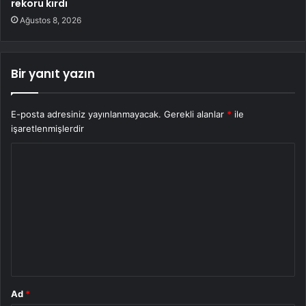
rekoru kırdı
Ağustos 8, 2026
Bir yanıt yazın
E-posta adresiniz yayınlanmayacak.
Gerekli alanlar
*
ile
işaretlenmişlerdir
Y
o
r
u
m
*
Ad
*