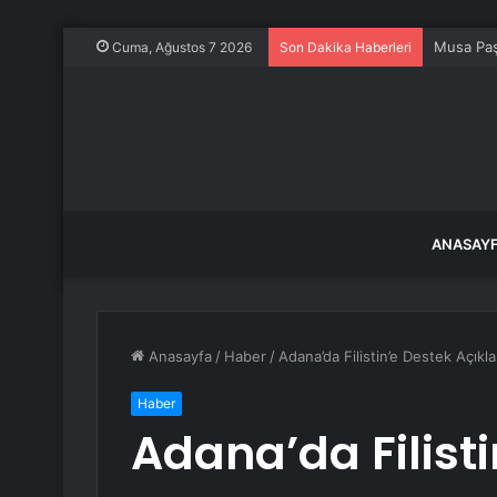
Musa Paş
Cuma, Ağustos 7 2026
Son Dakika Haberleri
ANASAY
Anasayfa
/
Haber
/
Adana’da Filistin’e Destek Açıkl
Haber
Adana’da Filist