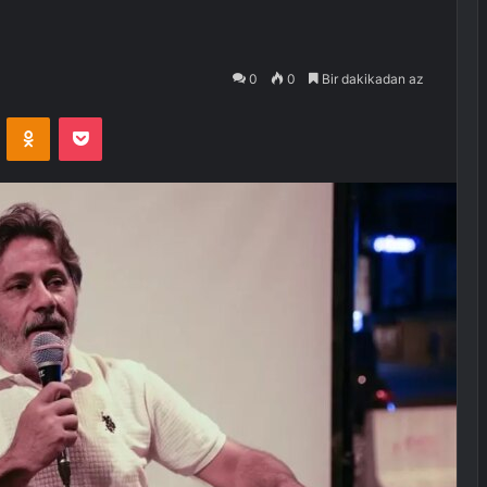
0
0
Bir dakikadan az
VKontakte
Odnoklassniki
Pocket