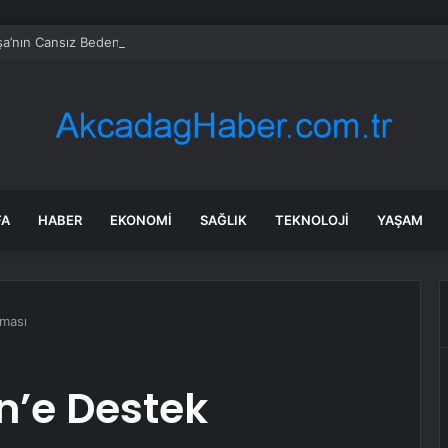
a’nın Cansız Bedeni Bulundu
FA
HABER
EKONOMI
SAĞLIK
TEKNOLOJI
YAŞAM
aması
in’e Destek