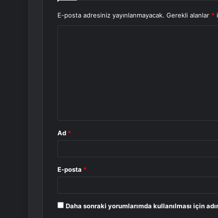
E-posta adresiniz yayınlanmayacak.
Gerekli alanlar
*
i
Y
o
r
u
m
*
Ad
*
E-posta
*
Daha sonraki yorumlarımda kullanılması için adı