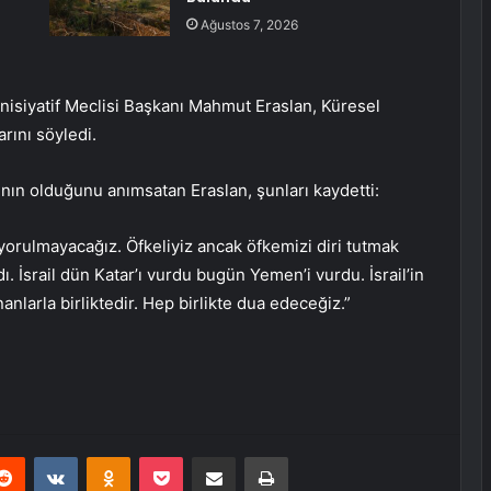
Ağustos 7, 2026
nisiyatif Meclisi Başkanı Mahmut Eraslan, Küresel
rını söyledi.
nın olduğunu anımsatan Eraslan, şunları kaydetti:
yorulmayacağız. Öfkeliyiz ancak öfkemizi diri tutmak
dı. İsrail dün Katar’ı vurdu bugün Yemen’i vurdu. İsrail’in
nanlarla birliktedir. Hep birlikte dua edeceğiz.”
erest
Reddit
VKontakte
Odnoklassniki
Pocket
E-Posta ile paylaş
Yazdır