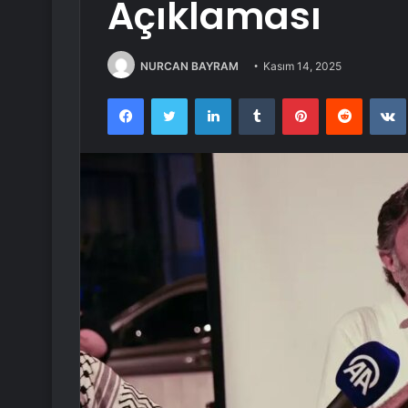
Açıklaması
NURCAN BAYRAM
Kasım 14, 2025
Facebook
Twitter
LinkedIn
Tumblr
Pinterest
Reddit