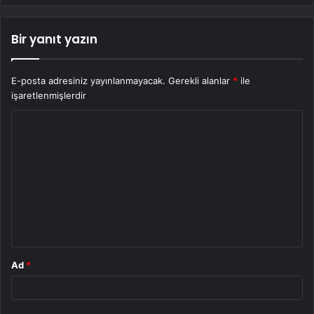
Bir yanıt yazın
E-posta adresiniz yayınlanmayacak.
Gerekli alanlar
*
ile
işaretlenmişlerdir
Y
o
r
u
m
*
Ad
*