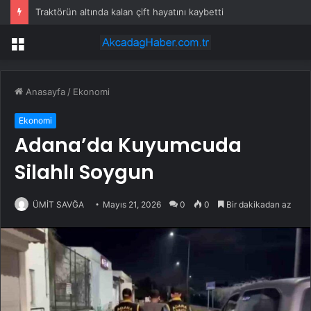
Traktörün altında kalan çift hayatını kaybetti
Menü
Anasayfa
/
Ekonomi
Ekonomi
Adana’da Kuyumcuda
Silahlı Soygun
ÜMİT SAVĞA
Mayıs 21, 2026
0
0
Bir dakikadan az