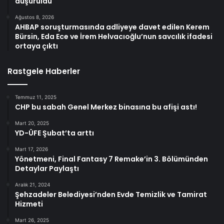
düşürüldü
Ağustos 8, 2026
AHBAP soruşturmasında adliyeye davet edilen Kerem
Bürsin, Eda Ece ve İrem Helvacıoğlu’nun savcılık ifadesi
ortaya çıktı
Rastgele Haberler
Temmuz 11, 2025
CHP bu sabah Genel Merkez binasına bu afişi astı!
Mart 20, 2025
YD-ÜFE Şubat’ta arttı
Mart 17, 2026
Yönetmeni, Final Fantasy 7 Remake’in 3. Bölümünden
Detaylar Paylaştı
Aralık 21, 2024
Şehzadeler Belediyesi’nden Evde Temizlik ve Tamirat
Hizmeti
Mart 26, 2025