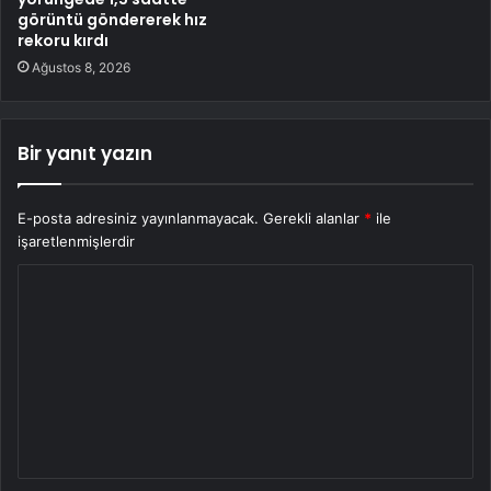
görüntü göndererek hız
rekoru kırdı
Ağustos 8, 2026
Bir yanıt yazın
E-posta adresiniz yayınlanmayacak.
Gerekli alanlar
*
ile
işaretlenmişlerdir
Y
o
r
u
m
*