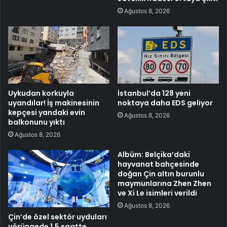
Ağustos 8, 2026
Uykudan korkuyla
İstanbul’da 128 yeni
uyandılar! İş makinesinin
noktaya daha EDS geliyor
kepçesi yandaki evin
Ağustos 8, 2026
balkonunu yıktı
Ağustos 8, 2026
Albüm: Belçika’daki
hayvanat bahçesinde
doğan Çin altın burunlu
maymunlarına Zhen Zhen
ve Xi Le isimleri verildi
Ağustos 8, 2026
Çin’de özel sektör uyduları
yörüngede 1,5 saatte