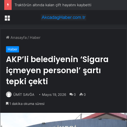
Traktörün altında kalan çift hayatını kaybetti
Menü
Anasayfa
/
Haber
Haber
AKP’li belediyenin ‘Sigara
içmeyen personel’ şartı
tepki çekti
ÜMİT SAVĞA
Mayıs 19, 2026
0
0
1 dakika okuma süresi