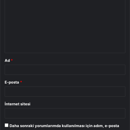
Y
o
r
u
m
*
Ad
*
E-posta
*
İnternet sitesi
Daha sonraki yorumlarımda kullanılması için adım, e-posta