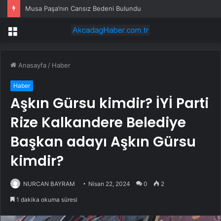
Musa Paşa’nın Cansız Bedeni Bulundu
Menü
Anasayfa
/
Haber
Haber
Aşkın Gürsu kimdir? İYİ Parti
Rize Kalkandere Belediye
Başkan adayı Aşkın Gürsu
kimdir?
NURCAN BAYRAM
Nisan 22, 2024
0
2
1 dakika okuma süresi