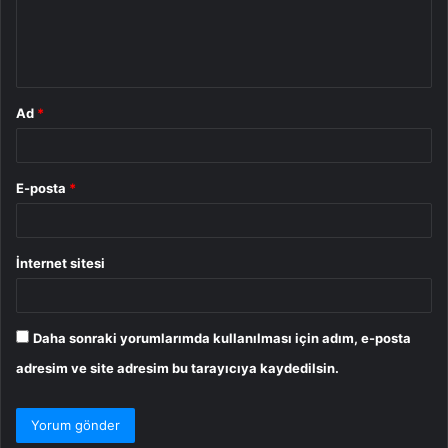
m
*
Ad
*
E-posta
*
İnternet sitesi
Daha sonraki yorumlarımda kullanılması için adım, e-posta
adresim ve site adresim bu tarayıcıya kaydedilsin.