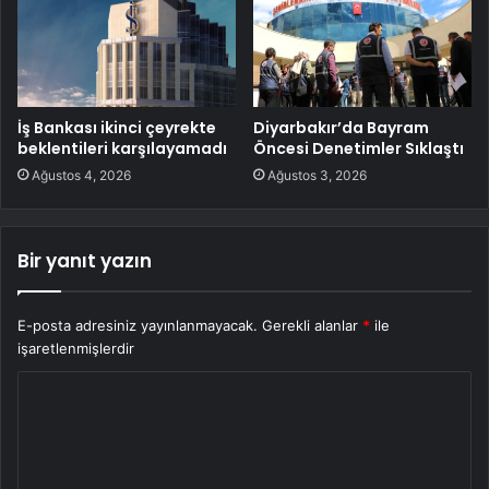
İş Bankası ikinci çeyrekte
Diyarbakır’da Bayram
beklentileri karşılayamadı
Öncesi Denetimler Sıklaştı
Ağustos 4, 2026
Ağustos 3, 2026
Bir yanıt yazın
E-posta adresiniz yayınlanmayacak.
Gerekli alanlar
*
ile
işaretlenmişlerdir
Y
o
r
u