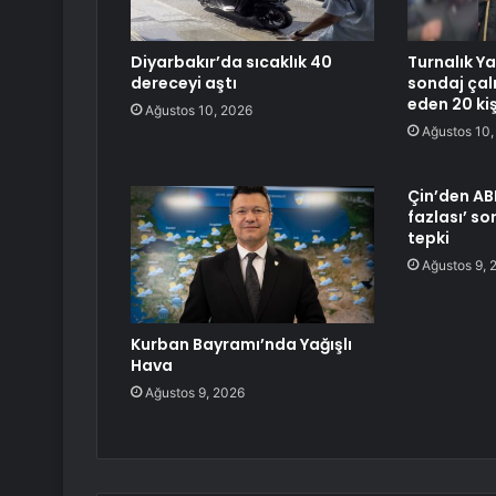
Diyarbakır’da sıcaklık 40
Turnalık Y
dereceyi aştı
sondaj çal
eden 20 kiş
Ağustos 10, 2026
Ağustos 10,
Çin’den AB
fazlası’ s
tepki
Ağustos 9, 
Kurban Bayramı’nda Yağışlı
Hava
Ağustos 9, 2026