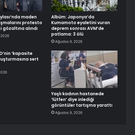
aylası’nda maden
Albüm: Japonya’da
ışmalarını protesto
Kumamoto eyaletini vuran
i gözaltına alındı
deprem sonrası AVM’de
patlama: 3 ölü
 2026
Ağustos 9, 2026
D’nin ‘kapasite
oruşturmasına sert
2026
Yaşlı kadının hastanede
‘lütfen’ diye inlediği
görüntüler tartışma yarattı
Ağustos 9, 2026