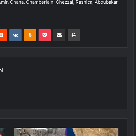
 Amir, Onana, Chamberlain, Ghezzal, Rashica, Aboubakar
erest
Reddit
VKontakte
Odnoklassniki
Pocket
E-Posta ile paylaş
Yazdır
N