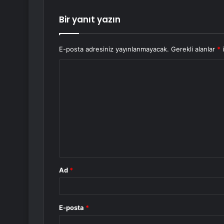
Bir yanıt yazın
E-posta adresiniz yayınlanmayacak.
Gerekli alanlar
*
i
Y
o
r
u
m
*
Ad
*
E-posta
*