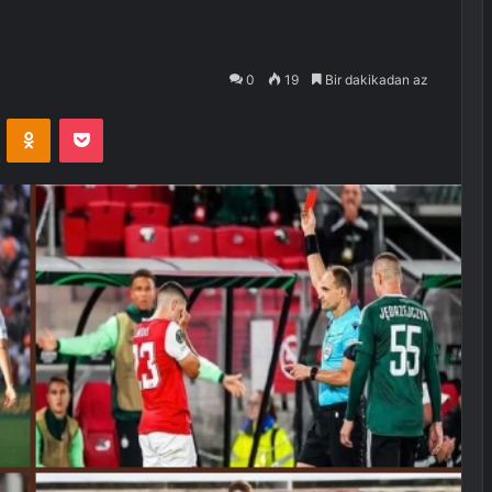
0
19
Bir dakikadan az
VKontakte
Odnoklassniki
Pocket