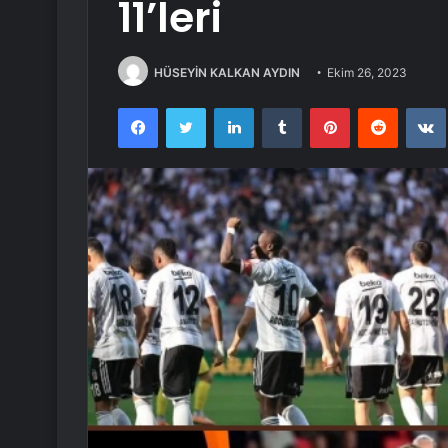
11’leri
HÜSEYİN KALKAN AYDIN
Ekim 26, 2023
Facebook
Twitter
LinkedIn
Tumblr
Pinterest
Reddit