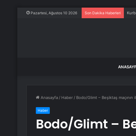
Kurb
Pazartesi, Ağustos 10 2026
Son Dakika Haberleri
ANASAY
Anasayfa
/
Haber
/
Bodo/Glimt – Beşiktaş maçının ilk
Haber
Bodo/Glimt – Be