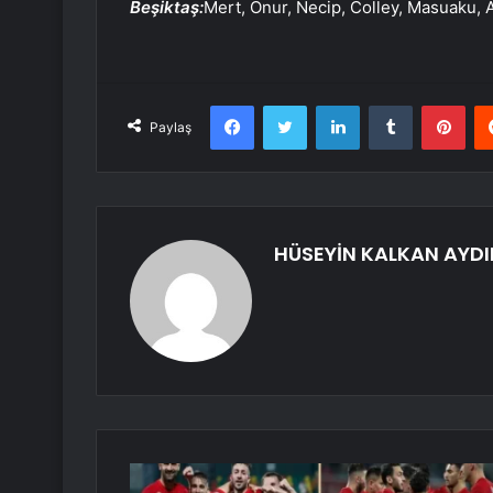
Beşiktaş:
Mert, Onur, Necip, Colley, Masuaku,
Facebook
Twitter
LinkedIn
Tumblr
Pint
Paylaş
HÜSEYİN KALKAN AYDI