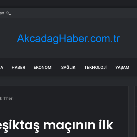
an Kesiminde Yaralanmalar Artıyor
FA
HABER
EKONOMI
SAĞLIK
TEKNOLOJI
YAŞAM
 11’leri
şiktaş maçının ilk