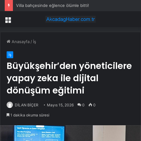
Villa bahçesinde eğlence ölümle bitti!
Menü
Anasayfa
/
İş
İş
Büyükşehir’den yöneticilere
yapay zeka ile dijital
dönüşüm eğitimi
DİLAN BİÇER
Mayıs 15, 2026
0
0
1 dakika okuma süresi