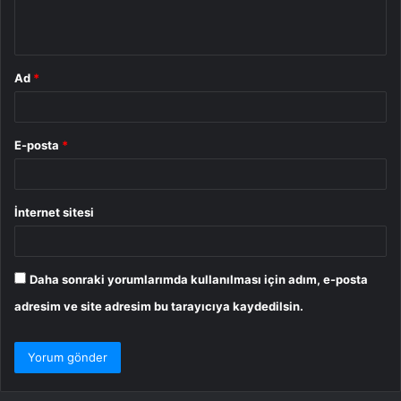
m
*
Ad
*
E-posta
*
İnternet sitesi
Daha sonraki yorumlarımda kullanılması için adım, e-posta
adresim ve site adresim bu tarayıcıya kaydedilsin.