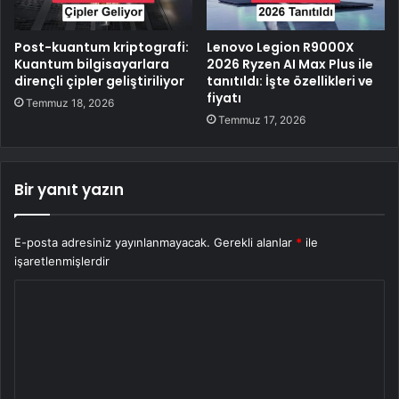
Post-kuantum kriptografi:
Lenovo Legion R9000X
Kuantum bilgisayarlara
2026 Ryzen AI Max Plus ile
dirençli çipler geliştiriliyor
tanıtıldı: İşte özellikleri ve
fiyatı
Temmuz 18, 2026
Temmuz 17, 2026
Bir yanıt yazın
E-posta adresiniz yayınlanmayacak.
Gerekli alanlar
*
ile
işaretlenmişlerdir
Y
o
r
u