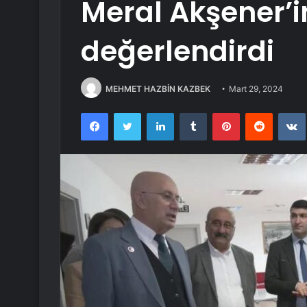
Meral Akşener’in
değerlendirdi
MEHMET HAZBİN KAZBEK
Mart 29, 2024
Facebook
Twitter
LinkedIn
Tumblr
Pinterest
Reddit