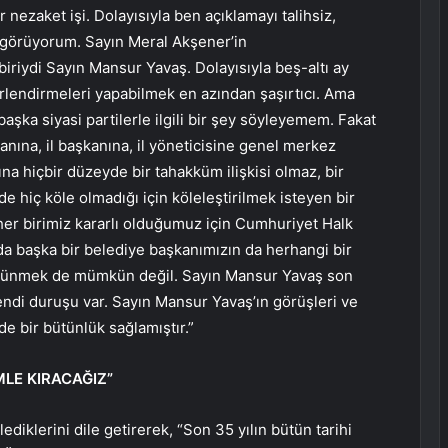
 nezaket işi. Dolayısıyla ben açıklamayı talihsiz,
ak görüyorum. Sayın Meral Akşener’in
riydi Sayın Mansur Yavaş. Dolayısıyla beş-altı ay
eğerlendirmeleri yapabilmek en azından şaşırtıcı. Ama
şka siyasi partilerle ilgili bir şey söyleyemem. Fakat
anına, il başkanına, il yöneticisine genel merkez
ına hiçbir düzeyde bir tahakküm ilişkisi olmaz, bir
de hiç köle olmadığı için köleleştirilmek isteyen bir
her birimiz kararlı olduğumuz için Cumhuriyet Halk
da başka bir belediye başkanımızın da herhangi bir
 düşünmek de mümkün değil. Sayın Mansur Yavaş son
 kendi duruşu var. Sayın Mansur Yavaş’ın görüşleri ve
de bir bütünlük sağlamıştır.”
MLE KIRACAĞIZ”
lediklerini dile getirerek, “Son 35 yılın bütün tarihi