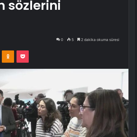
 sözlerini
0
5
2 dakika okuma süresi
VKontakte
Odnoklassniki
Pocket