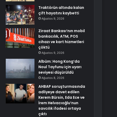
Traktörün altında kalan
çift hayatını kaybetti
Ağustos 9, 2026
Ziraat Bankası’nın mobil
bankacılık, ATM, POS
cihazı ve kart hizmetleri
çöktü
Ağustos 9, 2026
Albüm: Hong Kong’da
Noul Tayfunu için uyarı
seviyesi düşürüldü
Ağustos 8, 2026
AHBAP soruşturmasında
adliyeye davet edilen
Kerem Bürsin, Eda Ece ve
İrem Helvacıoğlu’nun
savcılık ifadesi ortaya
çıktı