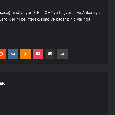
alışacağını söyleyen Erkol, CHP’ye başvuran ve Ankara’ya
diklerini belirterek, şimdiye kadar bin civarında
erest
Reddit
VKontakte
Odnoklassniki
Pocket
E-Posta ile paylaş
Yazdır
EK