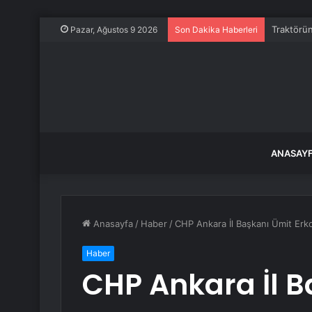
Traktörün
Pazar, Ağustos 9 2026
Son Dakika Haberleri
ANASAY
Anasayfa
/
Haber
/
CHP Ankara İl Başkanı Ümit Erko
Haber
CHP Ankara İl B