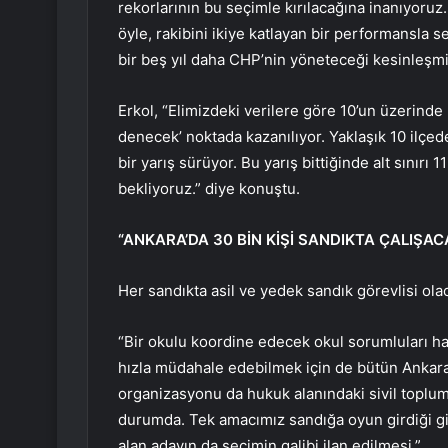
rekorlarının bu seçimle kırılacağına inanıyoruz
öyle, rakibini ikiye katlayan bir performansla 
bir beş yıl daha CHP’nin yöneteceği kesinleşm
Erkol, “Elimizdeki verilere göre 10’un üzerinde
denecek’ noktada kazanılıyor. Yaklaşık 10 ilçed
bir yarış sürüyor. Bu yarış bittiğinde alt sınırı 1
bekliyoruz.” diye konuştu.
“ANKARA’DA 30 BİN KİŞİ SANDIKTA ÇALIŞAC
Her sandıkta asil ve yedek sandık görevlisi ola
“Bir okulu koordine edecek okul sorumluları h
hızla müdahale edebilmek için de bütün Ankara’
organizasyonu da hukuk alanındaki sivil toplum
durumda. Tek amacımız sandığa oyun girdiği gi
alan adayın da seçimin galibi ilan edilmesi.”