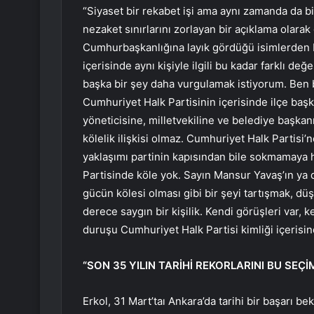
“Siyaset bir rekabet işi ama aynı zamanda da bir
nezaket sınırlarını zorlayan bir açıklama olar
Cumhurbaşkanlığına layık gördüğü isimlerden bi
içerisinde aynı kişiyle ilgili bu kadar farklı d
başka bir şey daha vurgulamak istiyorum. Ben ba
Cumhuriyet Halk Partisinin içerisinde ilçe başk
yöneticisine, milletvekiline ve belediye başkan
kölelik ilişkisi olmaz. Cumhuriyet Halk Partisi’n
yaklaşımı partinin kapısından bile sokmamaya 
Partisinde köle yok. Sayın Mansur Yavaş’ın ya 
gücün kölesi olması gibi bir şeyi tartışmak,
derece saygın bir kişilik. Kendi görüşleri var,
duruşu Cumhuriyet Halk Partisi kimliği içerisin
“SON 35 YILIN TARİHİ REKORLARINI BU SEÇİ
Erkol, 31 Mart’taı Ankara’da tarihi bir başarı bek