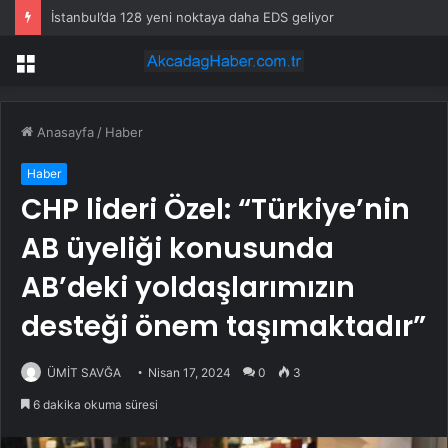
İstanbul’da 128 yeni noktaya daha EDS geliyor
Menü
Anasayfa
/
Haber
Haber
CHP lideri Özel: “Türkiye’nin
AB üyeliği konusunda
AB’deki yoldaşlarımızın
desteği önem taşımaktadır”
ÜMİT SAVĞA
Nisan 17, 2024
0
3
6 dakika okuma süresi