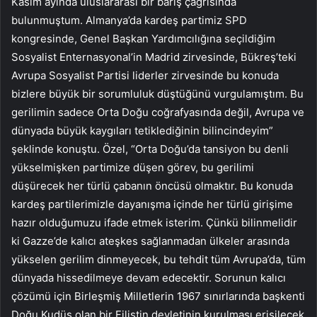
Kasım ayında uluslararası bir barış çağrısında
bulunmuştum. Almanya’da kardeş partimiz SPD
kongresinde, Genel Başkan Yardımcılığına seçildiğim
Sosyalist Enternasyonal’in Madrid zirvesinde, Bükreş’teki
Avrupa Sosyalist Partisi liderler zirvesinde bu konuda
bizlere büyük bir sorumluluk düştüğünü vurgulamıştım. Bu
gerilimin sadece Orta Doğu coğrafyasında değil, Avrupa ve
dünyada büyük kaygıları tetiklediğinin bilincindeyim”
şeklinde konuştu. Özel, “Orta Doğu’da tansiyon bu denli
yükselmişken partimize düşen görev, bu gerilimi
düşürecek her türlü çabanın öncüsü olmaktır. Bu konuda
kardeş partilerimizle dayanışma içinde her türlü girişime
hazır olduğumuzu ifade etmek isterim. Çünkü bilinmelidir
ki Gazze’de kalıcı ateşkes sağlanmadan ülkeler arasında
yükselen gerilim dinmeyecek, bu tehdit tüm Avrupa’da, tüm
dünyada hissedilmeye devam edecektir. Sorunun kalıcı
çözümü için Birleşmiş Milletlerin 1967 sınırlarında başkenti
Doğu Kudüs olan bir Filistin devletinin kurulması erişilecek