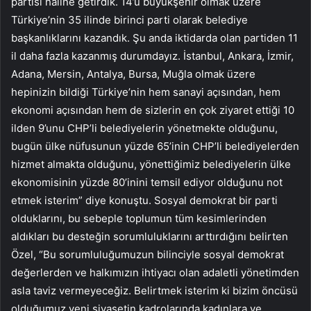
partisi haline getirdik. 14’ü büyükşehir olmak üzere
Türkiye’nin 35 ilinde birinci parti olarak belediye
başkanlıklarını kazandık. Şu anda iktidarda olan partiden 11
il daha fazla kazanmış durumdayız. İstanbul, Ankara, İzmir,
Adana, Mersin, Antalya, Bursa, Muğla olmak üzere
hepinizin bildiği Türkiye’nin hem sanayi açısından, hem
ekonomi açısından hem de sizlerin en çok ziyaret ettiği 10
ilden 9’unu CHP’li belediyelerin yönetmekte olduğunu,
bugün ülke nüfusunun yüzde 65’inin CHP’li belediyelerden
hizmet almakta olduğunu, yönettiğimiz belediyelerin ülke
ekonomisinin yüzde 80’inini temsil ediyor olduğunu not
etmek isterim” diye konuştu. Sosyal demokrat bir parti
olduklarını, bu sebeple toplumun tüm kesimlerinden
aldıkları bu desteğin sorumluluklarını arttırdığını belirten
Özel, “Bu sorumluluğumuzun bilinciyle sosyal demokrat
değerlerden ve halkımızın ihtiyacı olan adaletli yönetimden
asla taviz vermeyeceğiz. Belirtmek isterim ki bizim öncüsü
olduğumuz yeni siyasetin kadrolarında kadınlara ve