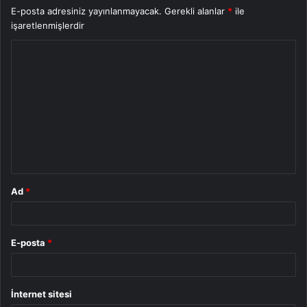
E-posta adresiniz yayınlanmayacak.
Gerekli alanlar
*
ile
işaretlenmişlerdir
Y
o
r
u
m
*
Ad
*
E-posta
*
İnternet sitesi