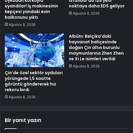
Uykudan korkuyla
İstanbul’da 128 yeni
uyandılar! İş makinesinin
noktaya daha EDS geliyor
kepçesi yandaki evin
Ağustos 8, 2026
balkonunu yıktı
Ağustos 8, 2026
Albüm: Belçika’daki
hayvanat bahçesinde
doğan Çin altın burunlu
maymunlarına Zhen Zhen
ve Xi Le isimleri verildi
Ağustos 8, 2026
Çin’de özel sektör uyduları
yörüngede 1,5 saatte
görüntü göndererek hız
rekoru kırdı
Ağustos 8, 2026
Bir yanıt yazın