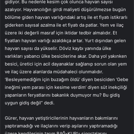
gidiyor. Bu nedenle kesim çok olunca hayvan sayısı
azalıyor. Hayvancılığın girdi maliyeti düşürülmezse bugün
bölüme giden hayvan varlığındaki artış ile et fiyatı istikrarlı
giderken sayısal azalma ile et fiyatı da patlar. Yem ve ilaç
üzere iki değerli masraf için iktidar tedbir almalıdır. Et
fiyatları hayvan varlığı azaldıkça artar. Yurt dışından gelen
hayvan sayısı da yükselir. Döviz kaybı yanında ülke
varlıkları yabancı ülke besicilerine akar. Daha yol yakınken
besici, üretici için acil dayanaklar sağlanıp sorun olan yem
ve ilaç üzere alanlarda müdahaleci olunmalıdır.
‘Besleyemediğim için buzağım öldü’ diyen besiciden ‘Gebe
ineğimi yem parası için kesime verdim’ diyen süt inekçiliği
yapanların feryatlarını bakanlık duymuyor mu? Bu gidiş
uygun gidiş değil” dedi.
Gürer, hayvan yetiştiricilerinin hayvanların bakımlarını
yaptıramadığı ve ilaçlarını verip aşılarını yaptıramadığı
üzere kendilerinin tarım BAĞ-KUR’u sigortalarını