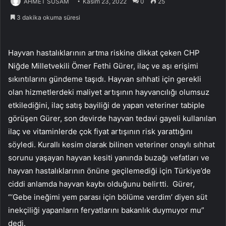
AHMET SUSAM
Kasım 23, 2022
0
25
3 dakika okuma süresi
Hayvan hastalıklarının artma riskine dikkat çeken CHP
Niğde Milletvekili Ömer Fethi Gürer, ilaç ve aşı erişimi
sıkıntılarını gündeme taşıdı. Hayvan sıhhati için gerekli
olan hizmetlerdeki maliyet artışının hayvancılığı olumsuz
etkilediğini, ilaç satış bayiliği de yapan veteriner tabiple
görüşen Gürer, son devirde hayvan tedavi gayeli kullanılan
ilaç ve vitaminlerde çok fiyat artışının risk yarattığını
söyledi. Kurallı kesim olarak bilinen veteriner onaylı sıhhat
sorunu yaşayan hayvan kesiti yanında buzağı vefatları ve
hayvan hastalıklarının önüne geçilemediği için Türkiye’de
ciddi anlamda hayvan kaybı olduğunu belirtti. Gürer,
“‘Gebe ineğimi yem parası için bölüme verdim’ diyen süt
inekçiliği yapanların feryatlarını bakanlık duymuyor mu”
dedi.