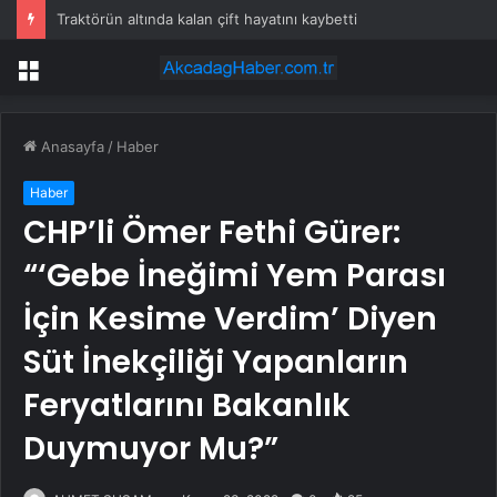
Traktörün altında kalan çift hayatını kaybetti
Menü
Anasayfa
/
Haber
Haber
CHP’li Ömer Fethi Gürer:
“‘Gebe İneğimi Yem Parası
İçin Kesime Verdim’ Diyen
Süt İnekçiliği Yapanların
Feryatlarını Bakanlık
Duymuyor Mu?”