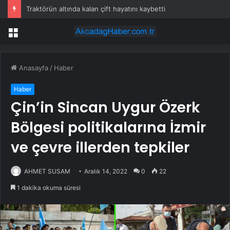
Traktörün altında kalan çift hayatını kaybetti
Menü
Anasayfa
/
Haber
Haber
Çin’in Sincan Uygur Özerk
Bölgesi politikalarına İzmir
ve çevre illerden tepkiler
AHMET SUSAM
Aralık 14, 2022
0
22
1 dakika okuma süresi