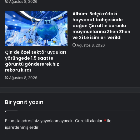
Ağustos 8, 2026
Albüm: Belçika’daki
hayvanat bahçesinde
doğan Çin altın burunlu
maymunlarına Zhen Zhen
ve Xi Le isimleri verildi
Ağustos 8, 2026
Çin’de özel sektör uyduları
yörüngede 1,5 saatte
görüntü göndererek hız
rekoru kırdı
Ağustos 8, 2026
Bir yanıt yazın
E-posta adresiniz yayınlanmayacak.
Gerekli alanlar
*
ile
işaretlenmişlerdir
Y