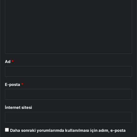
o
r
u
m
*
Ad
*
E-posta
*
İnternet sitesi
Daha sonraki yorumlarımda kullanılması için adım, e-posta