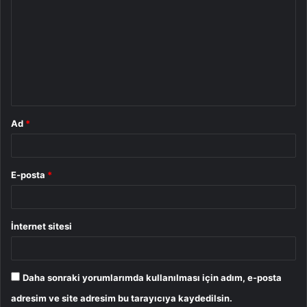
o
r
u
m
*
Ad
*
E-posta
*
İnternet sitesi
Daha sonraki yorumlarımda kullanılması için adım, e-posta
adresim ve site adresim bu tarayıcıya kaydedilsin.