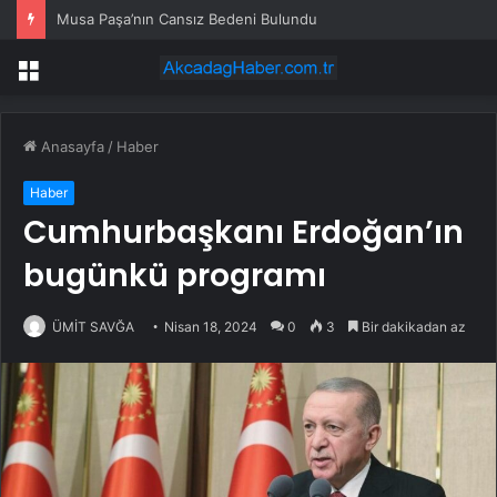
Musa Paşa’nın Cansız Bedeni Bulundu
Menü
Anasayfa
/
Haber
Haber
Cumhurbaşkanı Erdoğan’ın
bugünkü programı
ÜMİT SAVĞA
Nisan 18, 2024
0
3
Bir dakikadan az