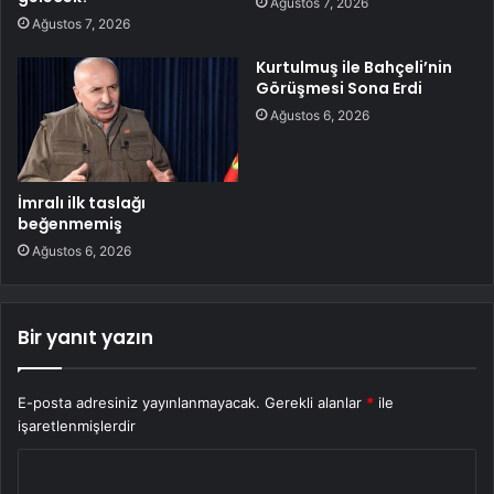
Ağustos 7, 2026
Ağustos 7, 2026
Kurtulmuş ile Bahçeli’nin
Görüşmesi Sona Erdi
Ağustos 6, 2026
İmralı ilk taslağı
beğenmemiş
Ağustos 6, 2026
Bir yanıt yazın
E-posta adresiniz yayınlanmayacak.
Gerekli alanlar
*
ile
işaretlenmişlerdir
Y