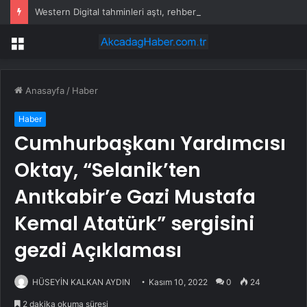
Western Digital tahminleri aştı, rehberlik verdi; hisseler düştü
Menü
Anasayfa
/
Haber
Haber
Cumhurbaşkanı Yardımcısı
Oktay, “Selanik’ten
Anıtkabir’e Gazi Mustafa
Kemal Atatürk” sergisini
gezdi Açıklaması
HÜSEYİN KALKAN AYDIN
Kasım 10, 2022
0
24
2 dakika okuma süresi