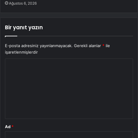
Ağustos 6, 2026
Bir yanıt yazın
E-posta adresiniz yayınlanmayacak.
Gerekli alanlar
*
ile
işaretlenmişlerdir
Y
o
r
u
m
*
Ad
*