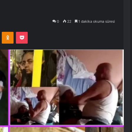
0
22
1 dakika okuma süresi
VKontakte
Odnoklassniki
Pocket