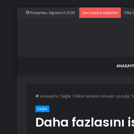
Villa
Perşembe, Ağustos 6 2026
Son Dakika Haberleri
ANASAY
Anasayfa
/
Sağlık
/
Daha fazlasını isteyen çocuğa ‘tut
Sağlık
Daha fazlasını 