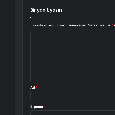
Bir yanıt yazın
E-posta adresiniz yayınlanmayacak.
Gerekli alanlar
*
i
Y
o
r
u
m
*
Ad
*
E-posta
*