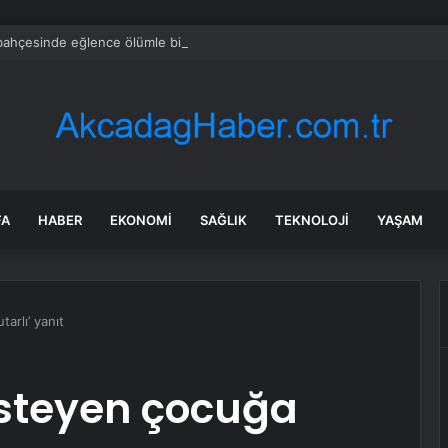
 bahçesinde eğlence ölümle bitti!
FA
HABER
EKONOMI
SAĞLIK
TEKNOLOJI
YAŞAM
arlı’ yanıt
isteyen çocuğa