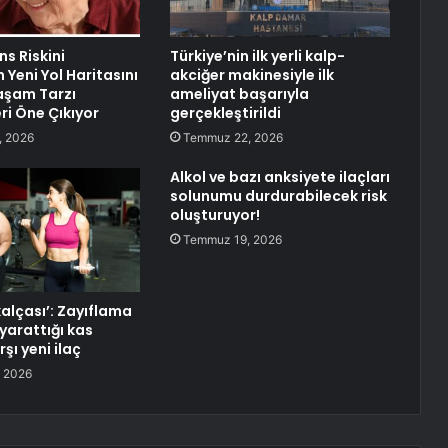
s Riskini
Türkiye’nin ilk yerli kalp-
Yeni Yol Haritasını
akciğer makinesiyle ilk
Yaşam Tarzı
ameliyat başarıyla
eri Öne Çıkıyor
gerçekleştirildi
, 2026
Temmuz 22, 2026
Alkol ve bazı anksiyete ilaçları
solunumu durdurabilecek risk
oluşturuyor!
Temmuz 19, 2026
alçası’: Zayıflama
 yarattığı kas
şı yeni ilaç
 2026