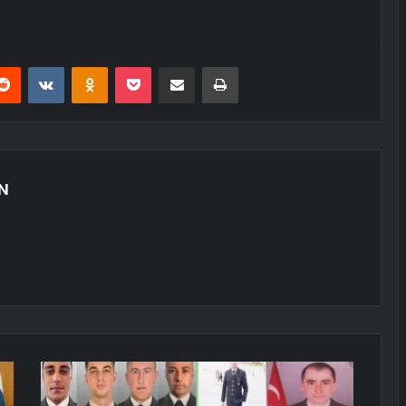
erest
Reddit
VKontakte
Odnoklassniki
Pocket
E-Posta ile paylaş
Yazdır
N