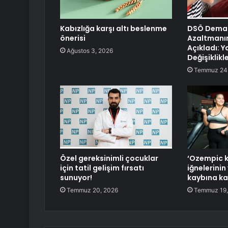
Kabızlığa karşı altı beslenme
DSÖ Deman
önerisi
Azaltmanın 
Açıkladı: 
Ağustos 3, 2026
Değişiklikl
Temmuz 24
Özel gereksinimli çocuklar
‘Ozempic k
için tatil gelişim fırsatı
iğnelerinin
sunuyor!
kaybına kar
Temmuz 20, 2026
Temmuz 19,