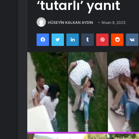
‘tutarlı’ yanıt
HÜSEYİN KALKAN AYDIN
Nisan 8, 2023
Facebook
Twitter
LinkedIn
Tumblr
Pinterest
Reddit