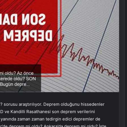
 sorusu araştırılıyor. Deprem olduğunu hissedenler
 ve Kandilli Rasathanesi son deprem verilerini
n yanında zaman zaman tedirgin edici depremler de
mir’de deprem mi oldu? Ankara’da deprem mi oldu? İşte