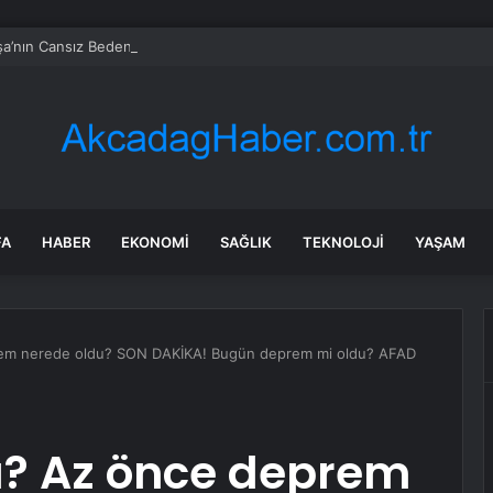
a’nın Cansız Bedeni Bulundu
FA
HABER
EKONOMI
SAĞLIK
TEKNOLOJI
YAŞAM
em nerede oldu? SON DAKİKA! Bugün deprem mi oldu? AFAD
? Az önce deprem