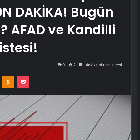
ON DAKİKA! Bugün
 AFAD ve Kandilli
stesi!
0
2
1 dakika okuma süresi
VKontakte
Odnoklassniki
Pocket