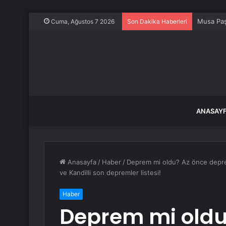
Musa Paş
Cuma, Ağustos 7 2026
Son Dakika Haberleri
ANASAY
Anasayfa
/
Haber
/
Deprem mi oldu? Az önce depr
ve Kandilli son depremler listesi!
Haber
Deprem mi oldu