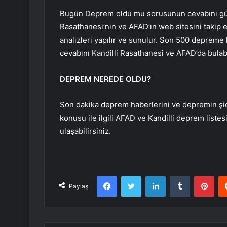
Bugün Deprem oldu mu sorusunun cevabını günc
Rasathanesi’nin ve AFAD’ın web sitesini takip e
analizleri yapılır ve sunulur. Son 500 depre
cevabını Kandilli Rasathanesi ve AFAD’da bulabi
DEPREM NEREDE OLDU?
Son dakika deprem haberlerini ve depremin şi
konusu ile ilgili AFAD ve Kandilli deprem lis
ulaşabilirsiniz.
Facebook
Twitter
LinkedIn
Tumblr
Pint
Paylaş