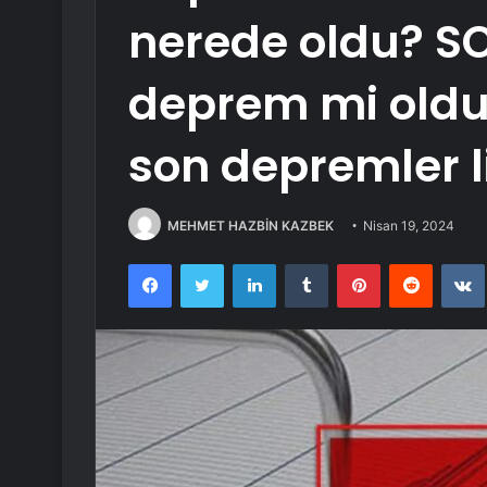
nerede oldu? S
deprem mi oldu?
son depremler li
MEHMET HAZBİN KAZBEK
Nisan 19, 2024
Facebook
Twitter
LinkedIn
Tumblr
Pinterest
Reddit