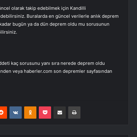
el olarak takip edebilmek için Kandilli
debilirsiniz. Buralarda en güncel verilerle anlık deprem
me kadar bugün ya da dün deprem oldu mu sorusunun
lirsiniz.
ddeti kaç sorusunu yanı sıra nerede deprem oldu
tesinden veya haberler.com son depremler sayfasından
erest
Reddit
VKontakte
Odnoklassniki
Pocket
E-Posta ile paylaş
Yazdır