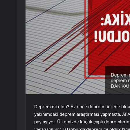
Deprem mi oldu? Az önce deprem nerede oldu?
yakınımdaki deprem araştırması yapmakta. AFAD
paylaşıyor. Ülkemizde küçük çaplı depremleri
yaşanabiliyor. İstanbul’da deprem mi oldu? İz