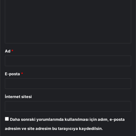
r
u
m
*
Ad
*
E-posta
*
İnternet sitesi
Daha sonraki yorumlarımda kullanılması için adım, e-posta
adresim ve site adresim bu tarayıcıya kaydedilsin.