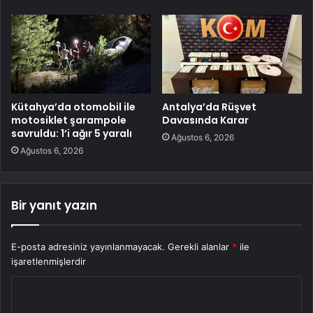
Kütahya’da otomobil ile
Antalya’da Rüşvet
motosiklet şarampole
Davasında Karar
savruldu: 1’i ağır 5 yaralı
Ağustos 6, 2026
Ağustos 6, 2026
Bir yanıt yazın
E-posta adresiniz yayınlanmayacak.
Gerekli alanlar
*
ile
işaretlenmişlerdir
Y
o