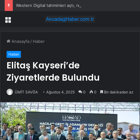
Western Digital tahminleri aştı, rehberlik verdi; hisseler düştü
Menü
Anasayfa
/
Haber
Haber
Elitaş Kayseri’de
Ziyaretlerde Bulundu
ÜMİT SAVĞA
Ağustos 4, 2025
0
0
Bir dakikadan az