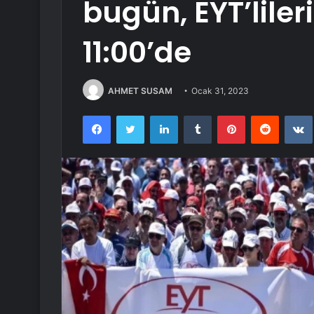
bugün, EYT’liler
11:00’de
AHMET SUSAM
Ocak 31, 2023
Facebook
Twitter
LinkedIn
Tumblr
Pinterest
Reddit