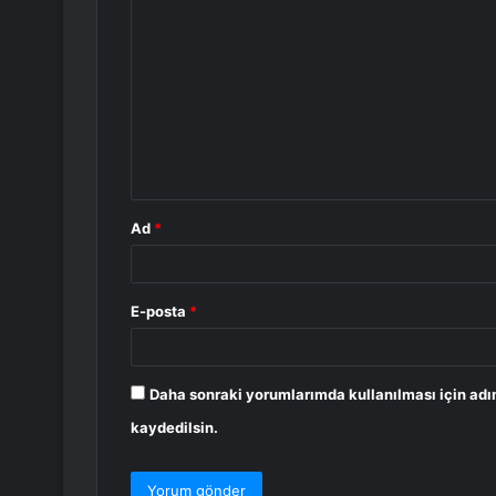
Y
o
r
u
m
*
Ad
*
E-posta
*
Daha sonraki yorumlarımda kullanılması için adı
kaydedilsin.