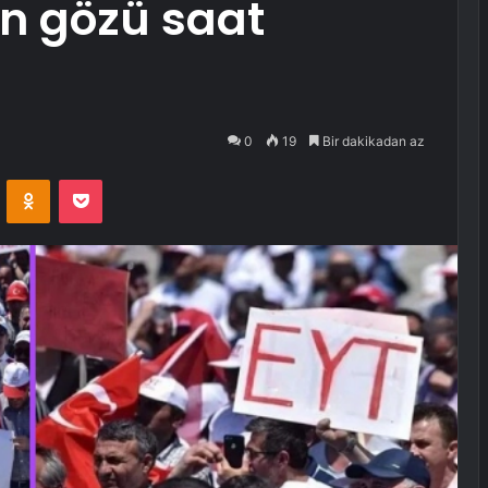
in gözü saat
0
19
Bir dakikadan az
VKontakte
Odnoklassniki
Pocket