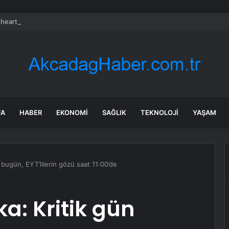
heart Bio halka arzını pazarlama aralığının üstünde fiyatlandırıyor
FA
HABER
EKONOMI
SAĞLIK
TEKNOLOJI
YAŞAM
 bugün, EYT’lilerin gözü saat 11:00’de
a: Kritik gün