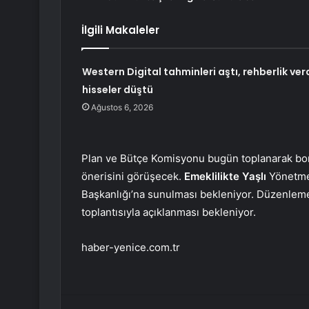
İlgili Makaleler
Western Digital tahminleri aştı, rehberlik verd
hisseler düştü
Ağustos 6, 2026
Plan ve Bütçe Komisyonu bugün toplanarak bor
önerisini görüşecek.
Emeklilikte Yaşlı
Yönetmel
Başkanlığı’na sunulması bekleniyor. Düzenleme
toplantısıyla açıklanması bekleniyor.
haber-yenice.com.tr
Facebook
Twitter
LinkedIn
Tumblr
Pint