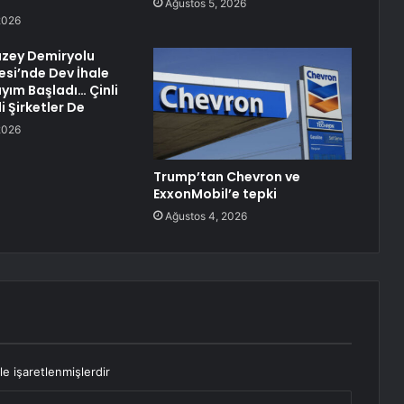
Ağustos 5, 2026
2026
uzey Demiryolu
esi’nde Dev İhale
ayım Başladı… Çinli
li Şirketler De
2026
Trump’tan Chevron ve
ExxonMobil’e tepki
Ağustos 4, 2026
le işaretlenmişlerdir