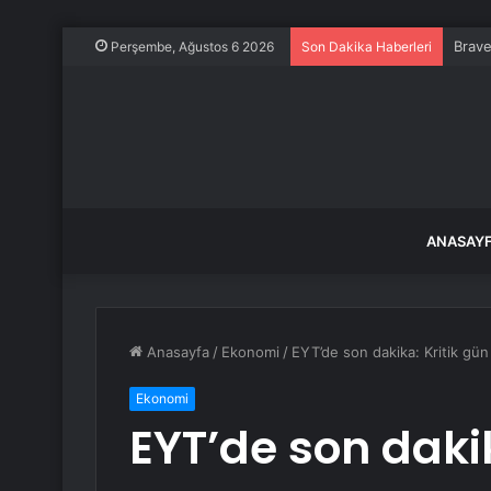
Brave
Perşembe, Ağustos 6 2026
Son Dakika Haberleri
ANASAY
Anasayfa
/
Ekonomi
/
EYT’de son dakika: Kritik gün
Ekonomi
EYT’de son dakik