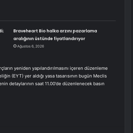
i;
Braveheart Bio halka arzını pazarlama
aralığının üstünde fiyatlandırıyor
Ağustos 6, 2026
çların yeniden yapılandırılmasını içeren düzenleme
iğin (EYT) yer aldığı yasa tasarısının bugün Meclis
nin detaylarının saat 11.00’de düzenlenecek basın
erest
Reddit
VKontakte
Odnoklassniki
Pocket
E-Posta ile paylaş
Yazdır