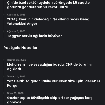
Çin’de özel sektör uyduları yörüngede 1,5 saatte
görüntü göndererek hız rekoru kırdı
Ağustos 8, 2026
YEDAŞ, Enerjinin Geleceğini Şekillendirecek Genç
Yetenekleri Arıyor
Ağustos 8, 2026
Togg’un servis ağı hızla büyüyor
Rastgele Haberler
Haziran 30, 2026
Muharrem İnce sessizliğini bozdu; CHP’de tarafını
açıkladı
Temmuz 1, 2023
Yaz Geldi: Dalgalar Sahile Vururken Size Eşlik Edecek 13
Parça
Ocak 25, 2026
Gaziantep’te Büyükşehir ekipleri kar yağışına karşı
görevde