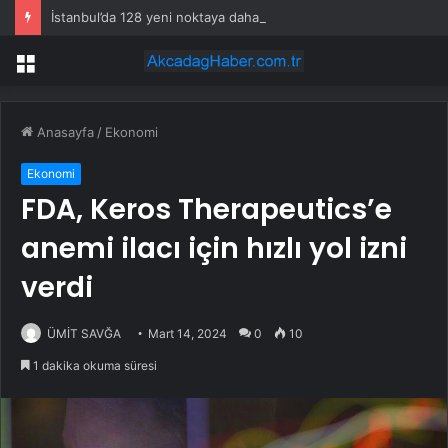
İstanbul’da 128 yeni noktaya daha EDS geliyor
Menü
Anasayfa
/
Ekonomi
Ekonomi
FDA, Keros Therapeutics’e
anemi ilacı için hızlı yol izni
verdi
ÜMİT SAVĞA
Mart 14, 2024
0
10
1 dakika okuma süresi