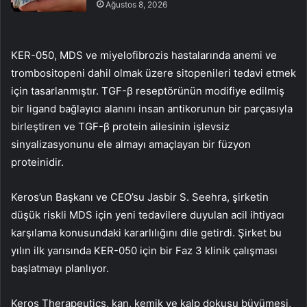
Ağustos 8, 2026
KER-050, MDS ve miyelofibrozis hastalarında anemi ve
trombositopeni dahil olmak üzere sitopenileri tedavi etmek
için tasarlanmıştır. TGF-β reseptörünün modifiye edilmiş
bir ligand bağlayıcı alanını insan antikorunun bir parçasıyla
birleştiren ve TGF-β protein ailesinin işlevsiz
sinyalizasyonunu ele almayı amaçlayan bir füzyon
proteinidir.
Keros’un Başkanı ve CEO’su Jasbir S. Seehra, şirketin
düşük riskli MDS için yeni tedavilere duyulan acil ihtiyacı
karşılama konusundaki kararlılığını dile getirdi. Şirket bu
yılın ilk yarısında KER-050 için bir Faz 3 klinik çalışması
başlatmayı planlıyor.
Keros Therapeutics, kan, kemik ve kalp dokusu büyümesi,