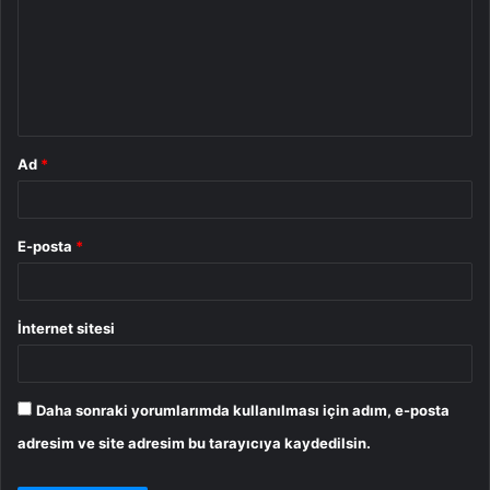
r
u
m
*
Ad
*
E-posta
*
İnternet sitesi
Daha sonraki yorumlarımda kullanılması için adım, e-posta
adresim ve site adresim bu tarayıcıya kaydedilsin.