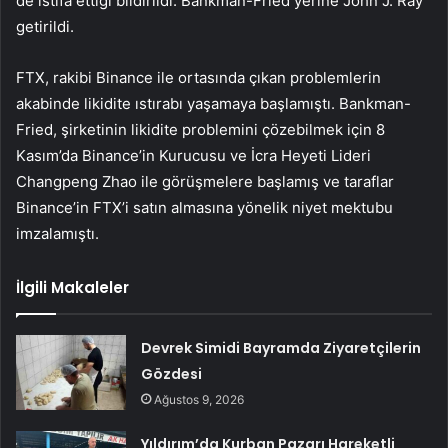
de istifa ettiği bildirildi. Bankman-Fried yerine John J. Ray
getirildi.
FTX, rakibi Binance ile ortasında çıkan problemlerin
akabinde likidite ıstırabı yaşamaya başlamıştı. Bankman-
Fried, şirketinin likidite problemini çözebilmek için 8
Kasım’da Binance’in Kurucusu ve İcra Heyeti Lideri
Changpeng Zhao ile görüşmelere başlamış ve taraflar
Binance’in FTX’i satın almasına yönelik niyet mektubu
imzalamıştı.
İlgili Makaleler
Devrek Simidi Bayramda Ziyaretçilerin
Gözdesi
Ağustos 9, 2026
Yıldırım’da Kurban Pazarı Hareketli