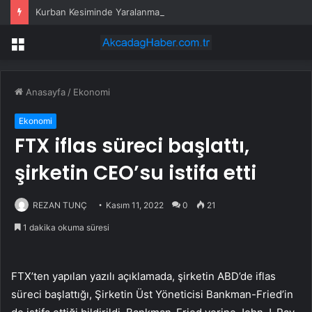
Kurban Kesiminde Yaralanmalar Artıyor
Menü
Anasayfa
/
Ekonomi
Ekonomi
FTX iflas süreci başlattı,
şirketin CEO’su istifa etti
REZAN TUNÇ
Kasım 11, 2022
0
21
1 dakika okuma süresi
FTX’ten yapılan yazılı açıklamada, şirketin ABD’de iflas
süreci başlattığı, Şirketin Üst Yöneticisi Bankman-Fried’in