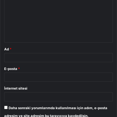
o
r
u
m
*
Ad
*
E-posta
*
İnternet sitesi
Daha sonraki yorumlarımda kullanılması için adım, e-posta
adresim ve site adresim bu tarayıcıya kaydedilsin.