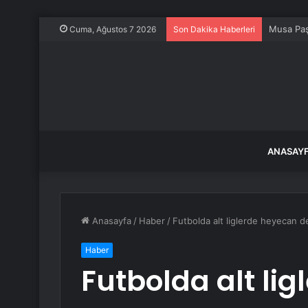
Musa Paş
Cuma, Ağustos 7 2026
Son Dakika Haberleri
ANASAY
Anasayfa
/
Haber
/
Futbolda alt liglerde heyecan 
Haber
Futbolda alt li