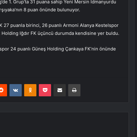
ig’de 1. Grup’ta 31 puana sahip Yeni Mersin İdmanyurdu
arşıyaka’nın 8 puan önünde bulunuyor.
K 27 puanla birinci, 26 puanlı Armoni Alanya Kestelspor
öz Holding Iğdır FK üçüncü durumda kendisine yer buldu.
espor 24 puanlı Güneş Holding Çankaya FK’nin önünde
erest
Reddit
VKontakte
Odnoklassniki
Pocket
E-Posta ile paylaş
Yazdır