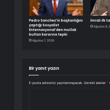
Pedro Sanchez’in başkanlığını
İmralı ilk
yaptığı Sosyalist
Ağustos 6, 
Enternasyonal’den mutlak
butlan kararına tepki
Ağustos 7, 2026
Bir yanıt yazın
E-posta adresiniz yayınlanmayacak.
Gerekli alanlar
*
i
Y
o
r