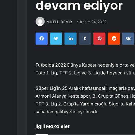
devam ediyor
MUTLU DEMİR
Kasım 24, 2022
Facebook
Twitter
LinkedIn
Tumblr
Pinterest
Reddit
Futbolda 2022 Dünya Kupası nedeniyle orta veri
Toto 1. Lig, TFF 2. Lig ve 3. Lig’de heyecan sür
Süper Lig’in 25 Aralık haftasındaki maçlarla de
Armoni Alanya Kestelspor, 3. Grup’ta Güneş H
TFF 3. Lig 2. Grup’ta Yardımcıoğlu Sigorta K
sahadan galibiyetle ayrılmadı.
İlgili Makaleler