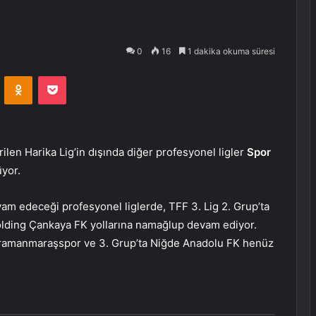
0
16
1 dakika okuma süresi
VKontakte
Odnoklassniki
Pocket
len Harika Lig’in dışında diğer profesyonel ligler
Spor
üyor.
vam edeceği profesyonel liglerde, TFF 3. Lig 2. Grup’ta
olding Çankaya FK yollarına namağlup devam ediyor.
ahramanmaraşspor ve 3. Grup’ta Niğde Anadolu FK henüz