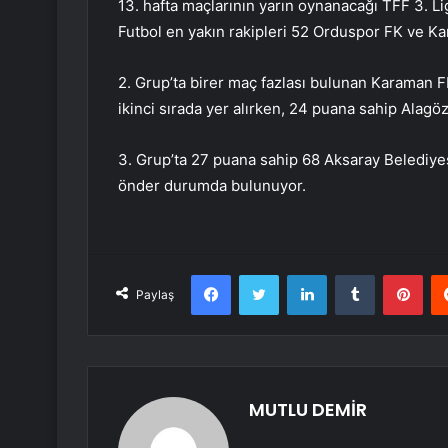
13. hafta maçlarının yarın oynanacağı TFF 3. L
Futbol en yakın rakipleri 52 Orduspor FK ve K
2. Grup’ta birer maç fazlası bulunan Karaman F
ikinci sırada yer alırken, 24 puana sahip Alag
3. Grup’ta 27 puana sahip 68 Aksaray Belediy
önder durumda bulunuyor.
Facebook
Twitter
LinkedIn
Tumblr
Pint
Paylaş
MUTLU DEMİR