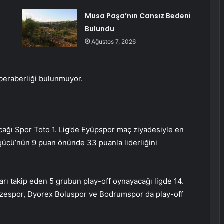
Musa Paşa’nın Cansız Bedeni
Bulundu
Ağustos 7, 2026
 beraberliği bulunmuyor.
cağı Spor Toto 1. Lig’de Eyüpspor maç ziyadesiyle en
gücü’nün 9 puan önünde 33 puanla liderliğini
nları takip eden 5 grubun play-off oynayacağı ligde 14.
Rizespor, Dyorex Boluspor ve Bodrumspor da play-off