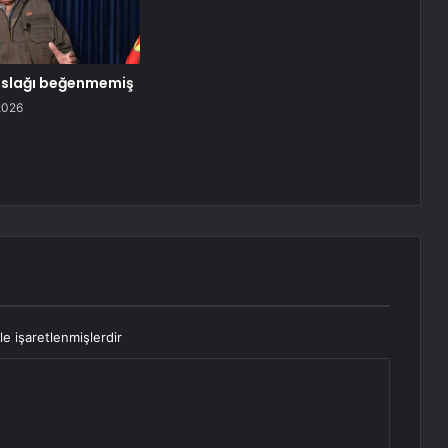
 taslağı beğenmemiş
2026
le işaretlenmişlerdir