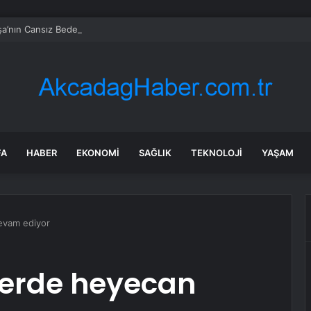
a’nın Cansız Bedeni Bulundu
FA
HABER
EKONOMI
SAĞLIK
TEKNOLOJI
YAŞAM
devam ediyor
glerde heyecan