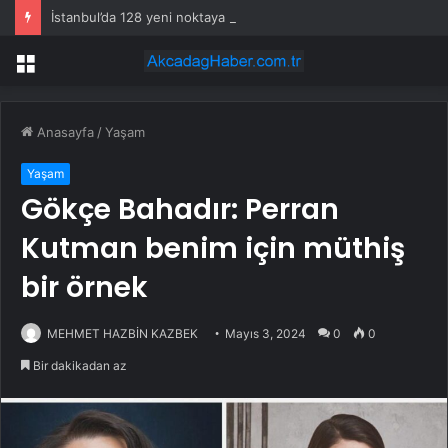
İstanbul’da 128 yeni noktaya daha EDS geliyor
Menü
Anasayfa
/
Yaşam
Yaşam
Gökçe Bahadır: Perran
Kutman benim için müthiş
bir örnek
MEHMET HAZBİN KAZBEK
Mayıs 3, 2024
0
0
Bir dakikadan az