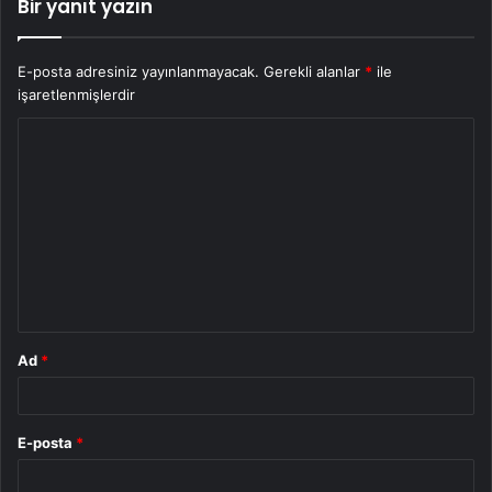
Bir yanıt yazın
E-posta adresiniz yayınlanmayacak.
Gerekli alanlar
*
ile
işaretlenmişlerdir
Y
o
r
u
m
*
Ad
*
E-posta
*