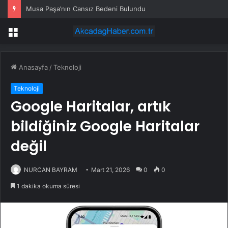
Musa Paşa’nın Cansız Bedeni Bulundu
Menü
Anasayfa
/
Teknoloji
Teknoloji
Google Haritalar, artık
bildiğiniz Google Haritalar
değil
NURCAN BAYRAM
Mart 21, 2026
0
0
1 dakika okuma süresi