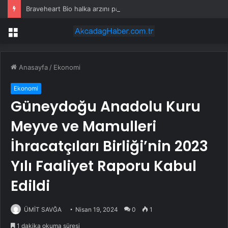
Braveheart Bio halka arzını pazarlama aralığının üstünde fiyatlandırıyor
Menü
Anasayfa
/
Ekonomi
Ekonomi
Güneydoğu Anadolu Kuru
Meyve ve Mamulleri
İhracatçıları Birliği’nin 2023
Yılı Faaliyet Raporu Kabul
Edildi
ÜMİT SAVĞA
Nisan 19, 2024
0
1
1 dakika okuma süresi