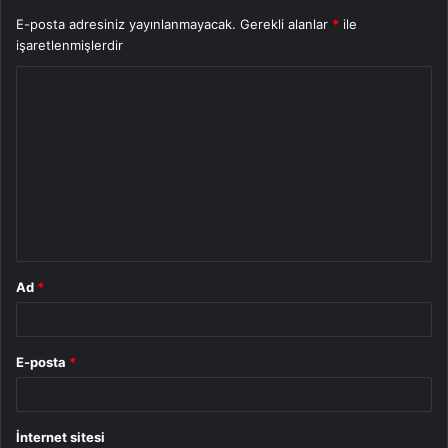
E-posta adresiniz yayınlanmayacak.
Gerekli alanlar
*
ile
işaretlenmişlerdir
Y
o
r
u
m
*
Ad
*
E-posta
*
İnternet sitesi