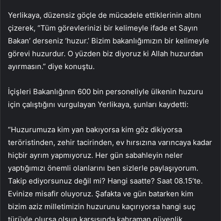
Yerlikaya, düzensiz göçle de mücadele ettiklerinin altını
çizerek, “Tüm görevlerinizi bir kelimeyle ifade et Sayın
Bakan’ derseniz ‘huzur.’ Bizim bakanlığımızın bir kelimeyle
görevi huzurdur. O yüzden biz diyoruz ki Allah huzurdan
ayırmasın.” diye konuştu.
İçişleri Bakanlığının 600 bin personeliyle ülkenin huzuru
için çalıştığını vurgulayan Yerlikaya, şunları kaydetti:
“Huzurumuza kim yan bakıyorsa kim göz dikiyorsa
teröristinden, zehir tacirinden, ev hırsızına varıncaya kadar
hiçbir ayrım yapmıyoruz. Her gün sabahleyin neler
yaptığımızı önemli olanlarını ben sizlerle paylaşıyorum.
Takip ediyorsunuz değil mi? Hangi saatte? Saat 08.15’te.
Evinize misafir oluyoruz. Şafakta ve gün batarken kim
bizim aziz milletimizin huzurunu kaçırıyorsa hangi suç
türüyle olursa olsun karşısında kahraman güvenlik