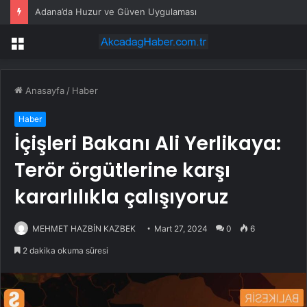
Adana’da Huzur ve Güven Uygulaması
Menü
Anasayfa
/
Haber
Haber
İçişleri Bakanı Ali Yerlikaya:
Terör örgütlerine karşı
kararlılıkla çalışıyoruz
MEHMET HAZBİN KAZBEK
Mart 27, 2024
0
6
2 dakika okuma süresi