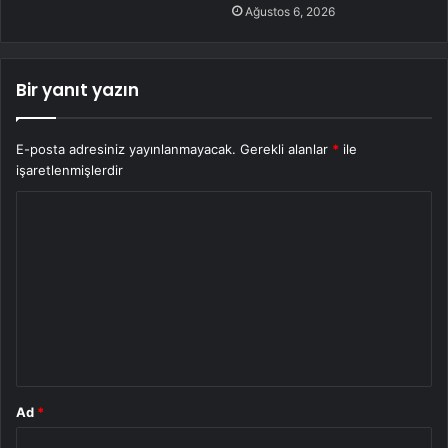
Ağustos 6, 2026
Bir yanıt yazın
E-posta adresiniz yayınlanmayacak.
Gerekli alanlar
*
ile
işaretlenmişlerdir
Y
o
r
u
m
*
Ad
*