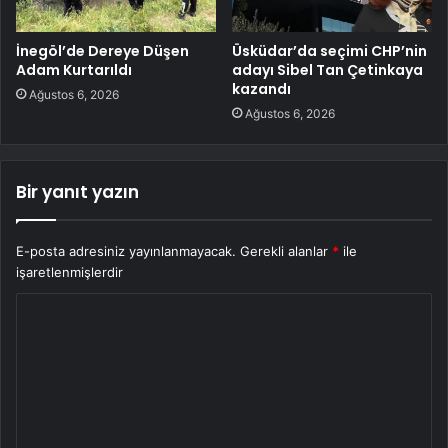
İnegöl’de Dereye Düşen
Üsküdar’da seçimi CHP’nin
Adam Kurtarıldı
adayı Sibel Tan Çetinkaya
kazandı
Ağustos 6, 2026
Ağustos 6, 2026
Bir yanıt yazın
E-posta adresiniz yayınlanmayacak.
Gerekli alanlar
*
ile
işaretlenmişlerdir
Y
o
r
u
m