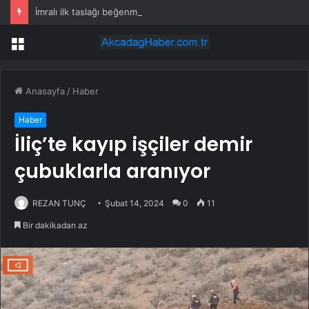
İmralı ilk taslağı beğenmemiş
Menü
Anasayfa
/
Haber
Haber
İliç’te kayıp işçiler demir
çubuklarla aranıyor
REZAN TUNÇ
Şubat 14, 2024
0
11
Bir dakikadan az