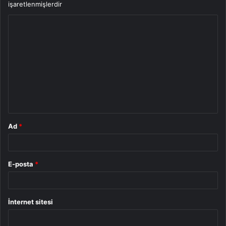
işaretlenmişlerdir
Y
o
r
u
m
*
Ad
*
E-posta
*
İnternet sitesi