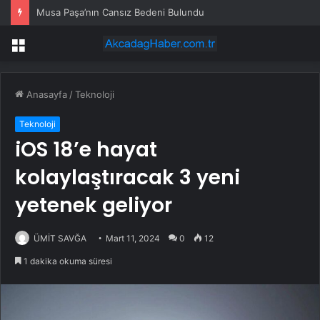
Musa Paşa’nın Cansız Bedeni Bulundu
Menü
Anasayfa
/
Teknoloji
Teknoloji
iOS 18’e hayat
kolaylaştıracak 3 yeni
yetenek geliyor
ÜMİT SAVĞA
Mart 11, 2024
0
12
1 dakika okuma süresi