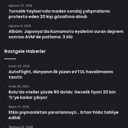
Ağustos 10, 2026
Turnalık Yaylası’nda maden sondaj çalışmalarını
protesto eden 20 kişi gözaltına alındı
Ağustos 9, 2026
Albüm: Japonya’da Kumamoto eyaletini vuran deprem
sonrası AVM’de patlama: 3 ölü
Rastgele Haberler
Kasım 25, 2025
AutoFlight, dünyanın ilk yüzen eVTOL havalimanını
tanıttı
Aralık 28, 2024
Bolu’da oteller yüzde 80 doldu: Gecelik fiyatı 20 bin
TL’ye kadar çıkıyor
Mayıs 21, 2025
Etkin pişmanlıktan yararlanmıştı… Ertan Yıldız tahliye
edildi
Temmuz 22, 2026