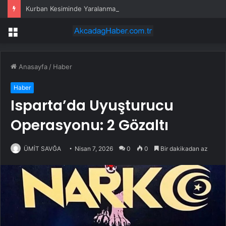
Kurban Kesiminde Yaralanmalar Artıyor
Menü
Anasayfa
/
Haber
Haber
Isparta’da Uyuşturucu
Operasyonu: 2 Gözaltı
ÜMİT SAVĞA
Nisan 7, 2026
0
0
Bir dakikadan az