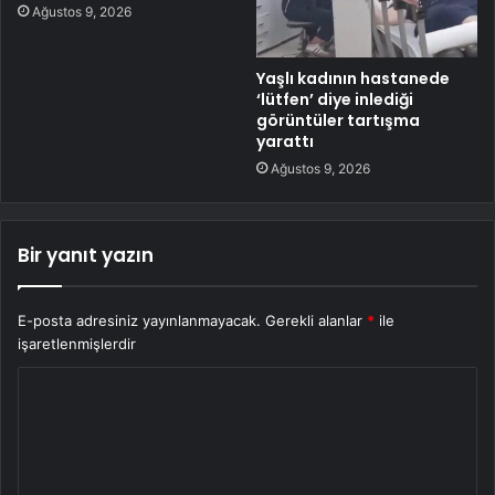
Ağustos 9, 2026
Yaşlı kadının hastanede
‘lütfen’ diye inlediği
görüntüler tartışma
yarattı
Ağustos 9, 2026
Bir yanıt yazın
E-posta adresiniz yayınlanmayacak.
Gerekli alanlar
*
ile
işaretlenmişlerdir
Y
o
r
u