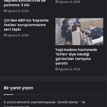
deprem sonrası AVM’de
Ağustos 9, 2026
patlama: 3 ölü
Ağustos 9, 2026
Çin’den ABD’nin ‘kapasite
fazlası’ soruşturmasına
sert tepki
Ağustos 9, 2026
Yaşlı kadının hastanede
‘lütfen’ diye inlediği
görüntüler tartışma
yarattı
Ağustos 9, 2026
Bir yanıt yazın
E-posta adresiniz yayınlanmayacak.
Gerekli alanlar
*
ile
işaretlenmişlerdir