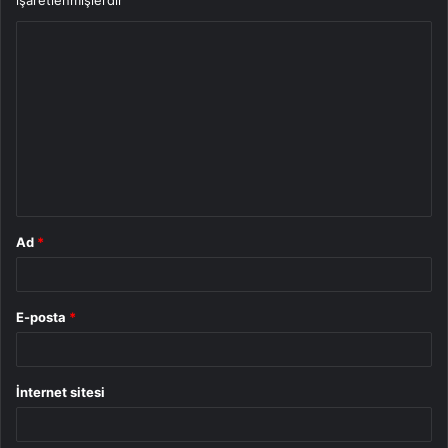
Y
o
r
u
m
*
Ad
*
E-posta
*
İnternet sitesi