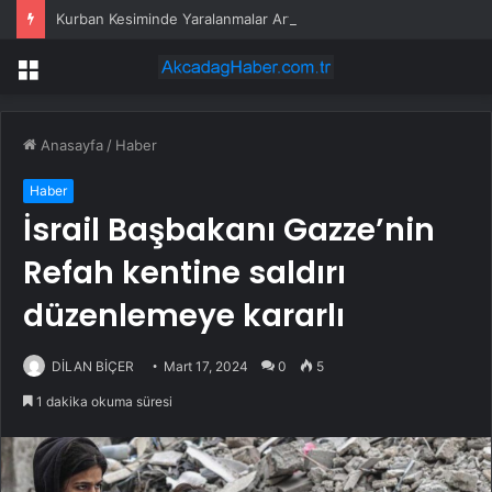
Kurban Kesiminde Yaralanmalar Artıyor
Menü
Anasayfa
/
Haber
Haber
İsrail Başbakanı Gazze’nin
Refah kentine saldırı
düzenlemeye kararlı
DİLAN BİÇER
Mart 17, 2024
0
5
1 dakika okuma süresi