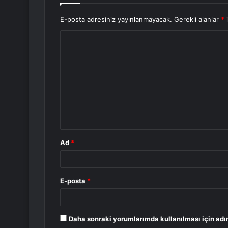
E-posta adresiniz yayınlanmayacak.
Gerekli alanlar
*
i
Y
o
r
u
m
*
Ad
*
E-posta
*
Daha sonraki yorumlarımda kullanılması için adı