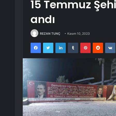
15 Temmuz Şehi
andı
REZAN TUNÇ
Kasım 10, 2023
Facebook
Twitter
LinkedIn
Tumblr
Pinterest
Reddit