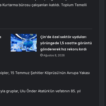
a Kurtarma bürosu çalışanları katıldı. Toplum Temelli
a
Çin’de özel sektör uyduları
yörüngede 1,5 saatte görüntü
göndererek hız rekoru kırdı
Ağustos 8, 2026
ekipler, 15 Temmuz Şehitler Köprüsü’nün Avrupa Yakası
yla gruplar, Ulu Önder Atatürk’ün vefatının 85. yıl