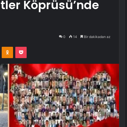
tler Köprüsü’nde
0
14
Bir dakikadan az
VKontakte
Odnoklassniki
Pocket