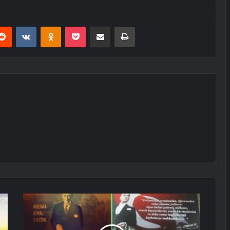
erest
Reddit
VKontakte
Odnoklassniki
Pocket
E-Posta ile paylaş
Yazdır