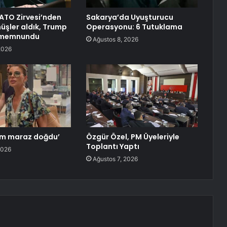
ATO Zirvesi’nden
Sakarya’da Uyuşturucu
üşler aldık, Trump
Operasyonu: 6 Tutuklama
r memnundu
Ağustos 8, 2026
2026
ptım maraz doğdu’
Özgür Özel, PM Üyeleriyle
Toplantı Yaptı
2026
Ağustos 7, 2026