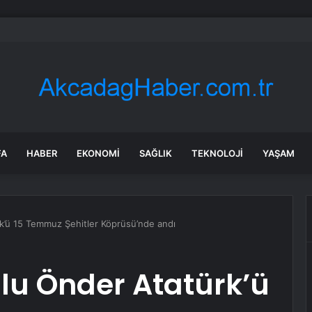
bul’da 128 yeni noktaya daha EDS geliyor
FA
HABER
EKONOMI
SAĞLIK
TEKNOLOJI
YAŞAM
rk’ü 15 Temmuz Şehitler Köprüsü’nde andı
Ulu Önder Atatürk’ü