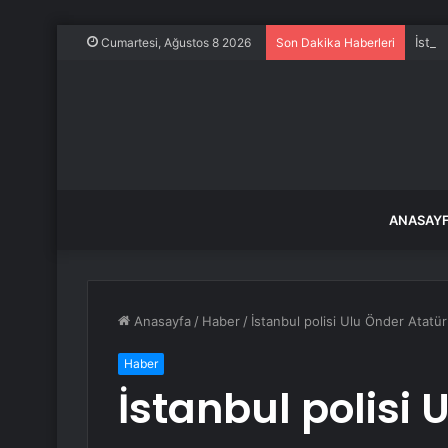
İstan
Cumartesi, Ağustos 8 2026
Son Dakika Haberleri
ANASAY
Anasayfa
/
Haber
/
İstanbul polisi Ulu Önder Atatü
Haber
İstanbul polisi 