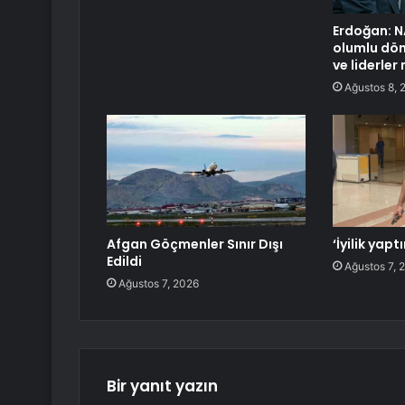
Erdoğan: N
olumlu dön
ve liderle
Ağustos 8, 
Afgan Göçmenler Sınır Dışı
‘İyilik ya
Edildi
Ağustos 7, 
Ağustos 7, 2026
Bir yanıt yazın