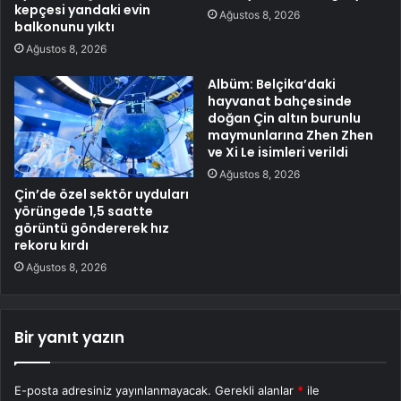
kepçesi yandaki evin
Ağustos 8, 2026
balkonunu yıktı
Ağustos 8, 2026
Albüm: Belçika’daki
hayvanat bahçesinde
doğan Çin altın burunlu
maymunlarına Zhen Zhen
ve Xi Le isimleri verildi
Ağustos 8, 2026
Çin’de özel sektör uyduları
yörüngede 1,5 saatte
görüntü göndererek hız
rekoru kırdı
Ağustos 8, 2026
Bir yanıt yazın
E-posta adresiniz yayınlanmayacak.
Gerekli alanlar
*
ile