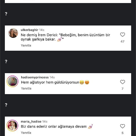
?
?
?