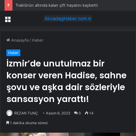
Ziraat Bankası’nın mobil bankacılık, ATM, POS cihazı ve kart hizmetleri çöktü
Menü
Anasayfa
/
Haber
Haber
İzmir’de unutulmaz bir
konser veren Hadise, sahne
şovu ve aşka dair sözleriyle
sansasyon yarattı!
REZAN TUNÇ
Kasım 6, 2023
0
14
1 dakika okuma süresi