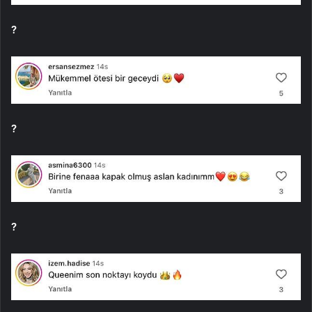
?
?
?