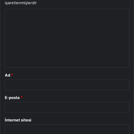
işaretlenmişlerdir
Y
o
r
u
m
*
Ad
*
E-posta
*
İnternet sitesi