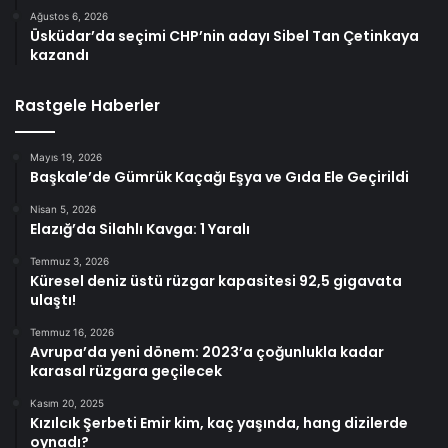
Ağustos 6, 2026
Üsküdar’da seçimi CHP’nin adayı Sibel Tan Çetinkaya
kazandı
Rastgele Haberler
Mayıs 19, 2026
Başkale’de Gümrük Kaçağı Eşya ve Gıda Ele Geçirildi
Nisan 5, 2026
Elazığ’da Silahlı Kavga: 1 Yaralı
Temmuz 3, 2026
Küresel deniz üstü rüzgar kapasitesi 92,5 gigavata
ulaştı!
Temmuz 16, 2026
Avrupa’da yeni dönem: 2023’a çoğunlukla kadar
karasal rüzgara geçilecek
Kasım 20, 2025
Kızılcık Şerbeti Emir kim, kaç yaşında, hang dizilerde
oynadı?