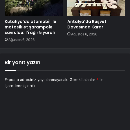
Kütahya’da otomobil ile
Antalya’da Rüşvet
motosiklet şarampole
Davasında Karar
savruldu: 1’i ağır 5 yaralı
Ağustos 6, 2026
Ağustos 6, 2026
Bir yanıt yazın
E-posta adresiniz yayınlanmayacak.
Gerekli alanlar
*
ile
işaretlenmişlerdir
Y
o
r
u