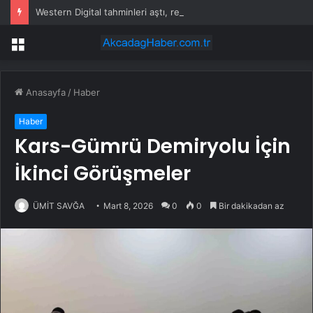
Western Digital tahminleri aştı, rehberlik verdi; hisseler düştü
Menü
Anasayfa
/
Haber
Haber
Kars-Gümrü Demiryolu İçin
İkinci Görüşmeler
ÜMİT SAVĞA
Mart 8, 2026
0
0
Bir dakikadan az