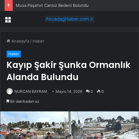
Musa Paşa’nın Cansız Bedeni Bulundu
Menü
Anasayfa
/
Haber
Haber
Kayıp Şakir Şunka Ormanlık
Alanda Bulundu
NURCAN BAYRAM
Mayıs 14, 2026
0
0
Bir dakikadan az