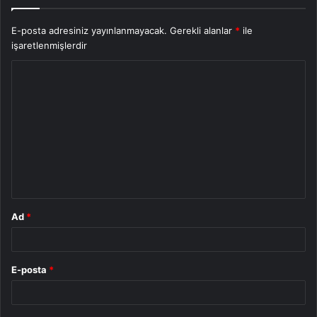
E-posta adresiniz yayınlanmayacak.
Gerekli alanlar
*
ile
işaretlenmişlerdir
Y
o
r
u
m
*
Ad
*
E-posta
*