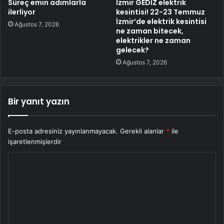
Süreç emin adımlarla
İzmir GEDİZ elektrik
ilerliyor
kesintisi! 22-23 Temmuz
İzmir’de elektrik kesintisi
Ağustos 7, 2026
ne zaman bitecek,
elektrikler ne zaman
gelecek?
Ağustos 7, 2026
Bir yanıt yazın
E-posta adresiniz yayınlanmayacak.
Gerekli alanlar
*
ile
işaretlenmişlerdir
Y
o
r
u
m