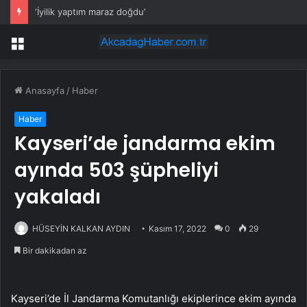
‘İyilik yaptım maraz doğdu’
Menü
Anasayfa
/
Haber
Haber
Kayseri’de jandarma ekim
ayında 503 şüpheliyi
yakaladı
HÜSEYİN KALKAN AYDIN
Kasım 17, 2022
0
29
Bir dakikadan az
Kayseri’de İl Jandarma Komutanlığı ekiplerince ekim ayında