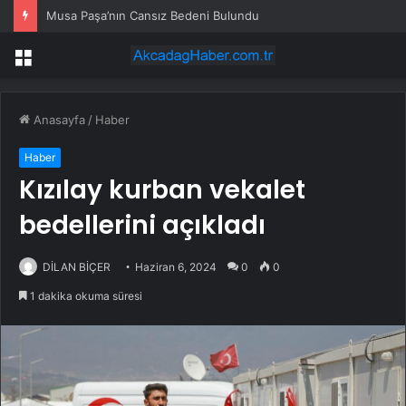
Musa Paşa’nın Cansız Bedeni Bulundu
Menü
Anasayfa
/
Haber
Haber
Kızılay kurban vekalet
bedellerini açıkladı
DİLAN BİÇER
Haziran 6, 2024
0
0
1 dakika okuma süresi