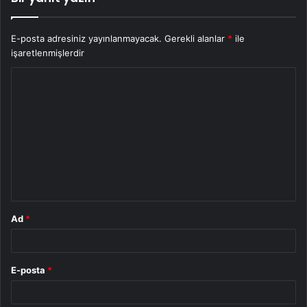
E-posta adresiniz yayınlanmayacak.
Gerekli alanlar
*
ile
işaretlenmişlerdir
Y
o
r
u
m
*
Ad
*
E-posta
*