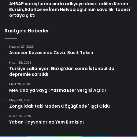
AHBAP soruşturmasında adliyeye davet edilen Kerem
Bürsin, Eda Ece ve İrem Helvacıoğlu’nun savcılık ifadesi
ortaya çıktı
Rastgele Haberler
Haziran 27, 2025
Asansör Kazasında Ceza: Basit Taksir
Nisan 28, 2025
Türkiye sallanıyor: Elazığ’dan sonra İstanbul da
depremle sarsıldı
Mart 20, 2026
Mevlana’ya Saygı: Yazma Eser Sergisi Açıldı
Mayıs 18, 2026
Zonguldak’taki Maden Göçüğünde 1 İşçi Öldü
Nisan 16, 2026
Yaban Hayvanlarına Yem Bırakıldı