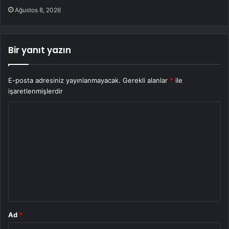
Ağustos 8, 2026
Bir yanıt yazın
E-posta adresiniz yayınlanmayacak.
Gerekli alanlar
*
ile
işaretlenmişlerdir
Y
o
r
u
m
*
Ad
*