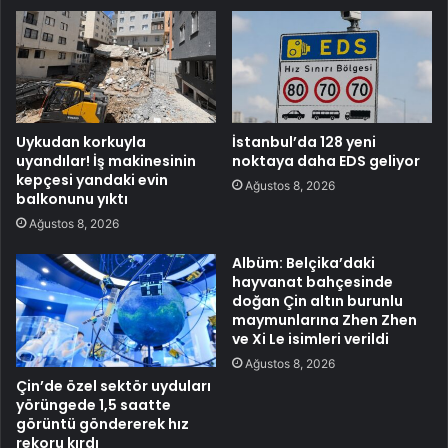
Uykudan korkuyla
İstanbul’da 128 yeni
uyandılar! İş makinesinin
noktaya daha EDS geliyor
kepçesi yandaki evin
Ağustos 8, 2026
balkonunu yıktı
Ağustos 8, 2026
Albüm: Belçika’daki
hayvanat bahçesinde
doğan Çin altın burunlu
maymunlarına Zhen Zhen
ve Xi Le isimleri verildi
Ağustos 8, 2026
Çin’de özel sektör uyduları
yörüngede 1,5 saatte
görüntü göndererek hız
rekoru kırdı