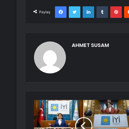
Facebook
Twitter
LinkedIn
Tumblr
Pint
Paylaş
AHMET SUSAM