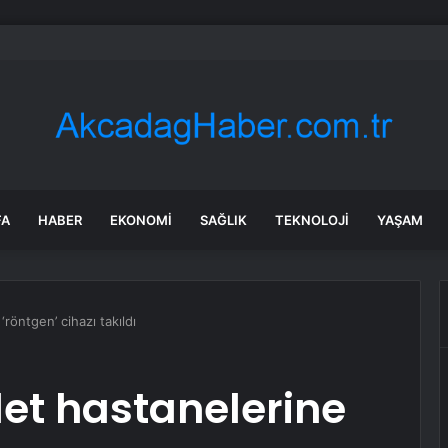
chez’in başkanlığını yaptığı Sosyalist Enternasyonal’den mutlak butlan k
FA
HABER
EKONOMI
SAĞLIK
TEKNOLOJI
YAŞAM
röntgen’ cihazı takıldı
et hastanelerine