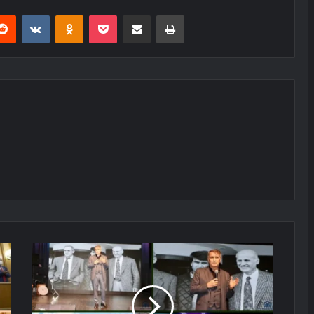
erest
Reddit
VKontakte
Odnoklassniki
Pocket
E-Posta ile paylaş
Yazdır