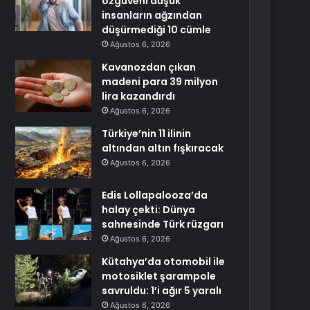
özgüveni düşük
insanların ağzından
düşürmediği 10 cümle
Ağustos 6, 2026
Kavanozdan çıkan
madeni para 39 milyon
lira kazandırdı
Ağustos 6, 2026
Türkiye’nin 11 ilinin
altından altın fışkıracak
Ağustos 6, 2026
Edis Lollapalooza’da
halay çekti: Dünya
sahnesinde Türk rüzgarı
Ağustos 6, 2026
Kütahya’da otomobil ile
motosiklet şarampole
savruldu: 1’i ağır 5 yaralı
Ağustos 6, 2026