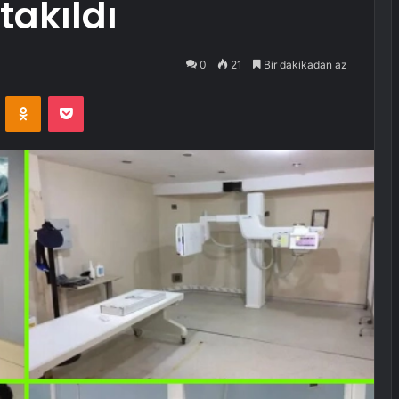
takıldı
0
21
Bir dakikadan az
VKontakte
Odnoklassniki
Pocket