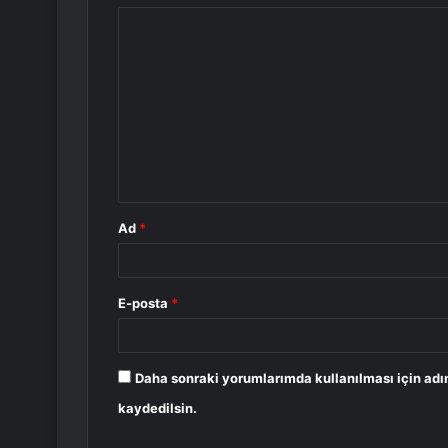
Y
o
r
u
m
*
Ad
*
E-posta
*
Daha sonraki yorumlarımda kullanılması için adı
kaydedilsin.