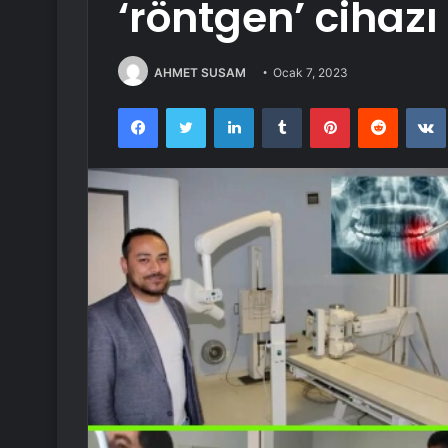
‘röntgen’ cihazı 
AHMET SUSAM
Ocak 7, 2023
Facebook
Twitter
LinkedIn
Tumblr
Pinterest
Reddit