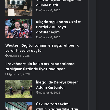
Villa bahçesinde eğlence
ölümle bitti!
Ağustos 6, 2026
Kılıçdaroğlu’ndan Özel’e:
Partiyi kurultaya
götüreceğim
Ağustos 6, 2026
Western Digital tahminleri aştı, rehberlik
verdi; hisseler düştü
Ağustos 6, 2026
Braveheart Bio halka arzını pazarlama
aralığının üstünde fiyatlandırıyor
Ağustos 6, 2026
İnegöl’de Dereye Düşen
Adam Kurtarıldı
Ağustos 6, 2026
Üsküdar’da seçimi
CHP’nin adayı Sibel Tan