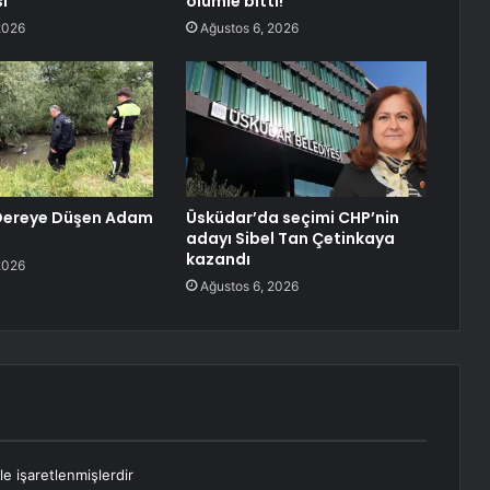
ı
ölümle bitti!
2026
Ağustos 6, 2026
 Dereye Düşen Adam
Üsküdar’da seçimi CHP’nin
adayı Sibel Tan Çetinkaya
kazandı
2026
Ağustos 6, 2026
le işaretlenmişlerdir