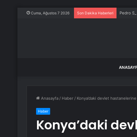
Pedro San
Cuma, Ağustos 7 2026
Son Dakika Haberleri
ANASAY
Anasayfa
/
Haber
/
Konya’daki devlet hastanelerine ‘
Haber
Konya’daki devl