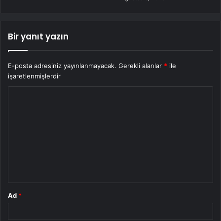
Bir yanıt yazın
E-posta adresiniz yayınlanmayacak.
Gerekli alanlar
*
ile
işaretlenmişlerdir
Y
o
r
u
m
*
Ad
*