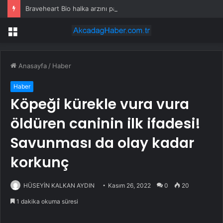
Braveheart Bio halka arzını pazarlama aralığının üstünde fiyatlandırıyor
Menü
Anasayfa
/
Haber
Haber
Köpeği kürekle vura vura
öldüren caninin ilk ifadesi!
Savunması da olay kadar
korkunç
HÜSEYİN KALKAN AYDIN
Kasım 26, 2022
0
20
1 dakika okuma süresi