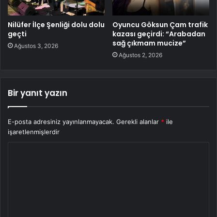
Nilüfer İlçe Şenliği dolu dolu
Oyuncu Göksun Çam trafik
geçti
kazası geçirdi: “Arabadan
sağ çıkmam mucize”
Ağustos 3, 2026
Ağustos 2, 2026
Bir yanıt yazın
E-posta adresiniz yayınlanmayacak.
Gerekli alanlar
*
ile
işaretlenmişlerdir
Y
o
r
u
m