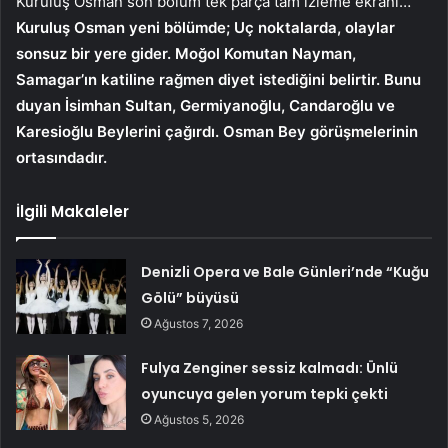
Kuruluş Osman son bölüm tek parça tam izleme ekranı…
Kuruluş Osman yeni bölümde; Uç noktalarda, olaylar
sonsuz bir yere gider. Moğol Komutan Nayman,
Samagar’ın katiline rağmen diyet istediğini belirtir. Bunu
duyan İsimhan Sultan, Germiyanoğlu, Candaroğlu ve
Karesioğlu Beylerini çağırdı. Osman Bey görüşmelerinin
ortasındadır.
İlgili Makaleler
Denizli Opera ve Bale Günleri’nde “Kuğu
Gölü” büyüsü
Ağustos 7, 2026
Fulya Zenginer sessiz kalmadı: Ünlü
oyuncuya gelen yorum tepki çekti
Ağustos 5, 2026