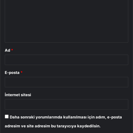
r
u
m
*
Ad
*
E-posta
*
İnternet sitesi
Daha sonraki yorumlarımda kullanılması için adım, e-posta
adresim ve site adresim bu tarayıcıya kaydedilsin.