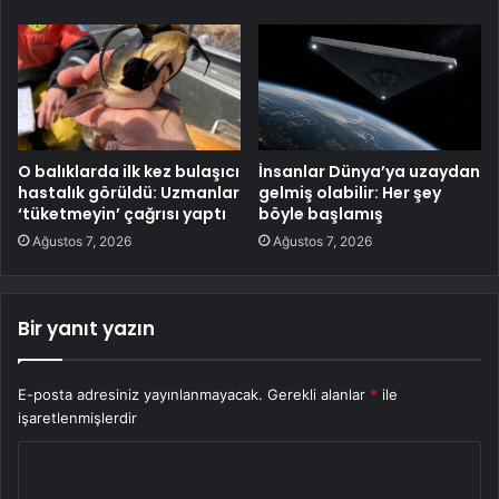
O balıklarda ilk kez bulaşıcı
İnsanlar Dünya’ya uzaydan
hastalık görüldü: Uzmanlar
gelmiş olabilir: Her şey
‘tüketmeyin’ çağrısı yaptı
böyle başlamış
Ağustos 7, 2026
Ağustos 7, 2026
Bir yanıt yazın
E-posta adresiniz yayınlanmayacak.
Gerekli alanlar
*
ile
işaretlenmişlerdir
Y
o