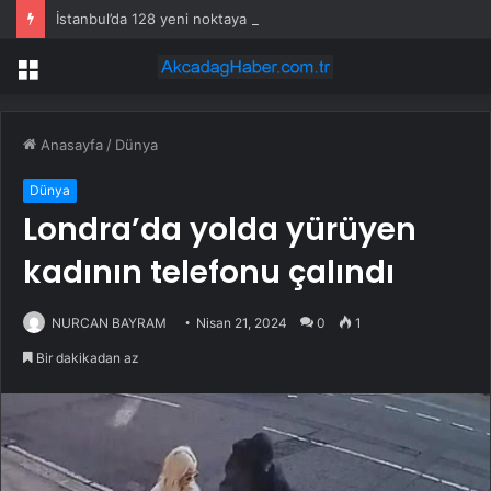
İstanbul’da 128 yeni noktaya daha EDS geliyor
Menü
Anasayfa
/
Dünya
Dünya
Londra’da yolda yürüyen
kadının telefonu çalındı
NURCAN BAYRAM
Nisan 21, 2024
0
1
Bir dakikadan az