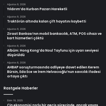
Ağustos 9, 2026
Yıldırım’da Kurban Pazarı Hareketli
Ağustos 9, 2026
Traktörün altında kalan çift hayatını kaybetti
Ağustos 9, 2026
Ziraat Bankası’nın mobil bankacılık, ATM, POS cihazı ve
kart hizmetleri çöktü
Ağustos 8, 2026
Albüm: Hong Kong’da Noul Tayfunu için uyarı seviyesi
düşürüldü
Ağustos 8, 2026
AHBAP soruşturmasında adliyeye davet edilen Kerem
Bürsin, Eda Ece ve İrem Helvacıoğlu’nun savcılık ifadesi
ortaya çıktı
Rastgele Haberler
Ekim 19, 2025
Çin ekonomisi zorlu bir geçiş sürecinde, ancak yavaş