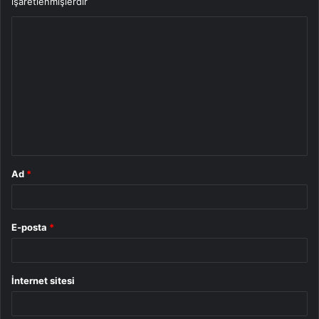
işaretlenmişlerdir
Y
o
r
u
m
*
Ad
*
E-posta
*
İnternet sitesi