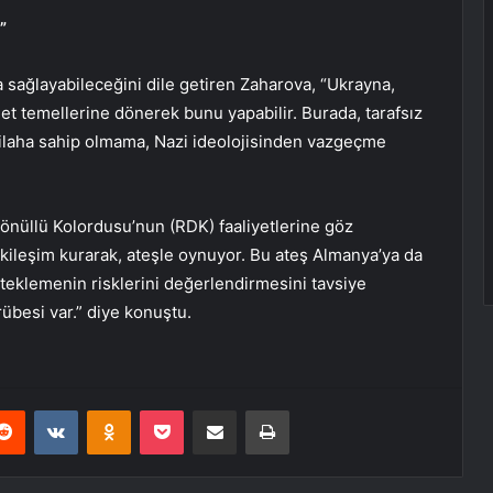
”
a sağlayabileceğini dile getiren Zaharova, “Ukrayna,
let temellerine dönerek bunu yapabilir. Burada, tarafsız
 silaha sahip olmama, Nazi ideolojisinden vazgeçme
önüllü Kolordusu’nun (RDK) faaliyetlerine göz
kileşim kurarak, ateşle oynuyor. Bu ateş Almanya’ya da
esteklemenin risklerini değerlendirmesini tavsiye
übesi var.” diye konuştu.
erest
Reddit
VKontakte
Odnoklassniki
Pocket
E-Posta ile paylaş
Yazdır