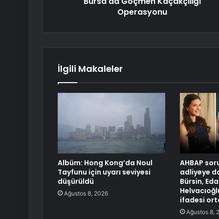
Bursa'da Göçmen Kaçakçılığı
Operasyonu
İlgili Makaleler
Albüm: Hong Kong’da Noul
AHBAP sor
Tayfunu için uyarı seviyesi
adliyeye d
düşürüldü
Bürsin, Eda
Helvacıoğl
Ağustos 8, 2026
ifadesi ort
Ağustos 8, 