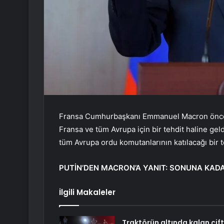
Fransa Cumhurbaşkanı Emmanuel Macron önceki
Fransa ve tüm Avrupa için bir tehdit haline gel
tüm Avrupa ordu komutanlarının katılacağı bir t
PUTİN’DEN MACRON’A YANIT: SONUNA KAD
İlgili Makaleler
Traktörün altında kalan çift