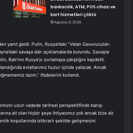
bankacılık, ATM, POS cihazı ve
kart hizmetleri çöktü
Ağustos 9, 2026
en yanıt geldi. Putin, Rusya’daki “Vatan Savunucuları
rayna’daki savaşa dair açıklamalarda bulundu. Savaşta
tin, Batı’nın Rusya’yı zorlamaya çalıştığını kaydetti.
ğlandığında evlatlarımız huzur içinde yatacak. Ancak
mememiz lazım.” ifadelerini kullandı.
emizin uzun vadede tarihsel perspektifinde barışı
arına ait olan hiçbir şeye ihtiyacımız yok ancak bize ait
lik koşullarında istikrarlı şekilde gelişmesini