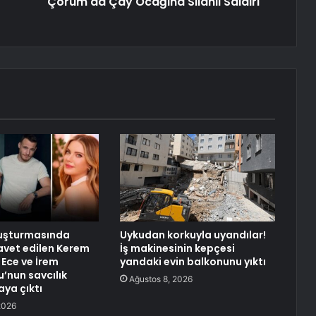
Çorum'da Çay Ocağına Silahlı Saldırı
uşturmasında
Uykudan korkuyla uyandılar!
avet edilen Kerem
İş makinesinin kepçesi
 Ece ve İrem
yandaki evin balkonunu yıktı
u’nun savcılık
Ağustos 8, 2026
aya çıktı
2026