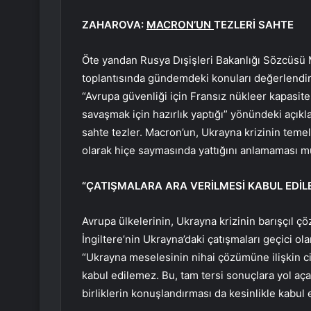
ZAHAROVA:
MACRON’UN
TEZLERİ SAHTE
Öte yandan Rusya Dışişleri Bakanlığı Sözcüsü
toplantısında gündemdeki konuları değerlend
“Avrupa güvenliği için Fransız nükleer kapasite
savaşmak için hazırlık yaptığı” yönündeki açıkl
sahte tezler. Macron’un, Ukrayna krizinin temel 
olarak hiçe saymasında yattığını anlamaması m
“ÇATIŞMALARA ARA VERİLMESİ KABUL EDİL
Avrupa ülkelerinin, Ukrayna krizinin barışçıl ç
İngiltere’nin Ukrayna’daki çatışmaları geçici ol
“Ukrayna meselesinin nihai çözümüne ilişkin cid
kabul edilemez. Bu, tam tersi sonuçlara yol aça
birliklerin konuşlandırması da kesinlikle kabul e