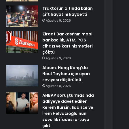
Traktörün altında kalan
çift hayatını kaybetti
Ağustos 9, 2026
Ziraat Bankası’nın mobil
bankacılık, ATM, POS
cihazı ve kart hizmetleri
çöktü
Ağustos 9, 2026
Albüm: Hong Kong’da
Noul Tayfunu için uyarı
seviyesi düşürüldü
Ağustos 8, 2026
AHBAP soruşturmasında
adliyeye davet edilen
Kerem Bürsin, Eda Ece ve
İrem Helvacıoğlu’nun
savcılık ifadesi ortaya
çıktı