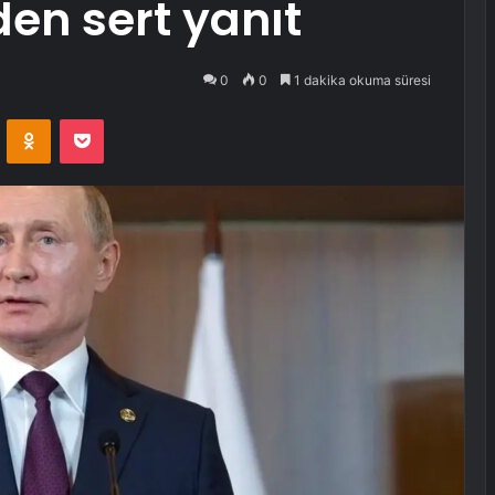
den sert yanıt
0
0
1 dakika okuma süresi
VKontakte
Odnoklassniki
Pocket