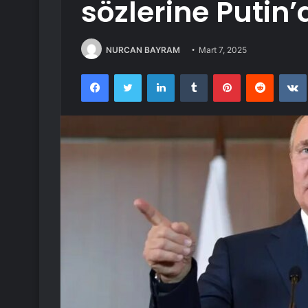
sözlerine Putin’
NURCAN BAYRAM
Mart 7, 2025
Facebook
Twitter
LinkedIn
Tumblr
Pinterest
Reddit