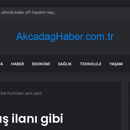
 altında kalan çift hayatını kaybetti
FA
HABER
EKONOMI
SAĞLIK
TEKNOLOJI
YAŞAM
rine Putin’den sert yanıt
 ilanı gibi