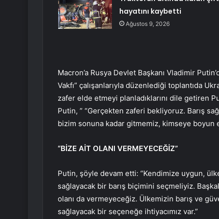
hayatını kaybetti
Ağustos 9, 2026
Macron’a Rusya Devlet Başkanı Vladimir Putin’d
Vakfı” çalışanlarıyla düzenlediği toplantıda Uk
zafer elde etmeyi planladıklarını dile getiren Pu
Putin, ” “Gerçekten zaferi bekliyoruz. Barış sa
bizim sonuna kadar gitmemiz, kimseye boyun eğ
“BİZE AİT OLANI VERMEYECEĞİZ”
Putin, şöyle devam etti: “Kendimize uygun, ülk
sağlayacak bir barış biçimini seçmeliyiz. Başkal
olanı da vermeyeceğiz. Ülkemizin barış ve güven
sağlayacak bir seçeneğe ihtiyacımız var.”