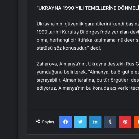
“UKRAYNA 1990 YILI TEMELLERİNE DÖNMELİ
Ukrayna’nın, güvenlik garantilerini kendi başın
1990 tarihli Kuruluş Bildirgesi’nde yer alan dev
olma, herhangi bir ittifaka katılmama, nükleer
statüsü söz konusudur.” dedi.
Zaharova, Almanya’nın, Ukrayna destekli Rus G
yumduğunu belirterek, “Almanya, bu örgütle et
sıçrayabilir. Alman tarafına, bu tür örgütleri d
ediyoruz. Almanya’nın bu konuda acı verici tecr
Facebook
Twitter
LinkedIn
Tumblr
Pint
Paylaş