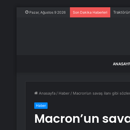
Traktörün
Pazar, Ağustos 9 2026
Son Dakika Haberleri
ANASAY
Anasayfa
/
Haber
/
Macron’un savaş ilanı gibi sözle
Haber
Macron’un savaş