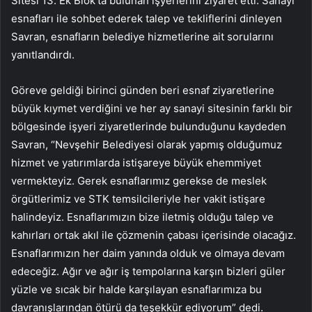
Sitesi 13. Ek Blok’ta bulunan işyerlerini ziyaret etti. Sanayi
esnafları ile sohbet ederek talep ve tekliflerini dinleyen
Savran, esnafların belediye hizmetlerine ait sorularını
yanıtlandırdı.
Göreve geldiği birinci günden beri esnaf ziyaretlerine
büyük kıymet verdiğini ve her ay sanayi sitesinin farklı bir
bölgesinde işyeri ziyaretlerinde bulunduğunu kaydeden
Savran, “Nevşehir Belediyesi olarak yapmış olduğumuz
hizmet ve yatırımlarda istişareye büyük ehemmiyet
vermekteyiz. Gerek esnaflarımız gerekse de meslek
örgütlerimiz ve STK temsilcileriyle her vakit istişare
halindeyiz. Esnaflarımızın bize iletmiş olduğu talep ve
kahırları ortak akıl ile çözmenin çabası içerisinde olacağız.
Esnaflarımızın her daim yanında olduk ve olmaya devam
edeceğiz. Ağır ve ağır iş tempolarına karşın bizleri güler
yüzle ve sıcak bir halde karşılayan esnaflarımıza bu
davranışlarından ötürü da teşekkür ediyorum” dedi.