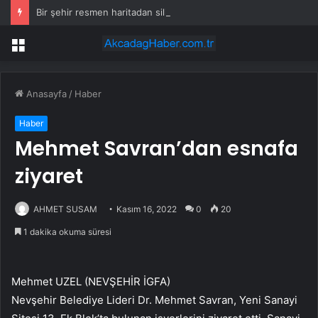
Bir şehir resmen haritadan silindi: Halk tahliye edildi
Menü
Anasayfa
/
Haber
Haber
Mehmet Savran’dan esnafa
ziyaret
AHMET SUSAM
Kasım 16, 2022
0
20
1 dakika okuma süresi
Mehmet UZEL (NEVŞEHİR İGFA)
Nevşehir Belediye Lideri Dr. Mehmet Savran, Yeni Sanayi