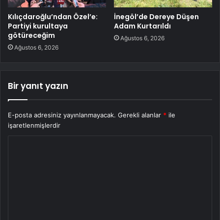
Kılıçdaroğlu’ndan Özel’e:
İnegöl’de Dereye Düşen
Partiyi kurultaya
Adam Kurtarıldı
götüreceğim
Ağustos 6, 2026
Ağustos 6, 2026
Bir yanıt yazın
E-posta adresiniz yayınlanmayacak.
Gerekli alanlar
*
ile
işaretlenmişlerdir
Y
o
r
u
m
*