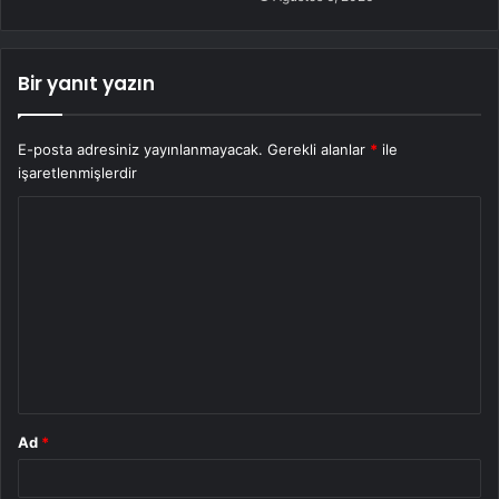
Bir yanıt yazın
E-posta adresiniz yayınlanmayacak.
Gerekli alanlar
*
ile
işaretlenmişlerdir
Y
o
r
u
m
*
Ad
*