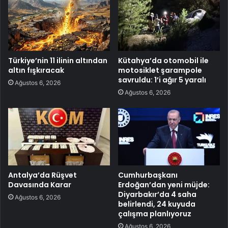
Türkiye’nin 11 ilinin altından
Kütahya’da otomobil ile
altın fışkıracak
motosiklet şarampole
savruldu: 1’i ağır 5 yaralı
Ağustos 6, 2026
Ağustos 6, 2026
Antalya’da Rüşvet
Cumhurbaşkanı
Davasında Karar
Erdoğan’dan yeni müjde:
Diyarbakır’da 4 saha
Ağustos 6, 2026
belirlendi, 24 kuyuda
çalışma planlıyoruz
Ağustos 6, 2026