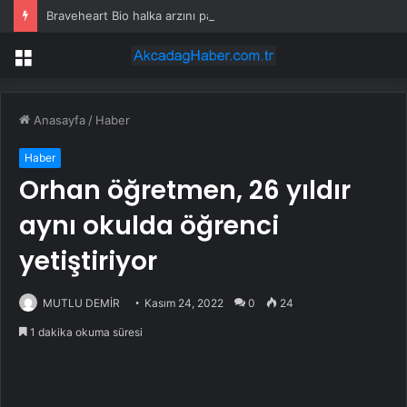
Braveheart Bio halka arzını pazarlama aralığının üstünde fiyatlandırıyor
Menü
Anasayfa
/
Haber
Haber
Orhan öğretmen, 26 yıldır
aynı okulda öğrenci
yetiştiriyor
MUTLU DEMİR
Kasım 24, 2022
0
24
1 dakika okuma süresi