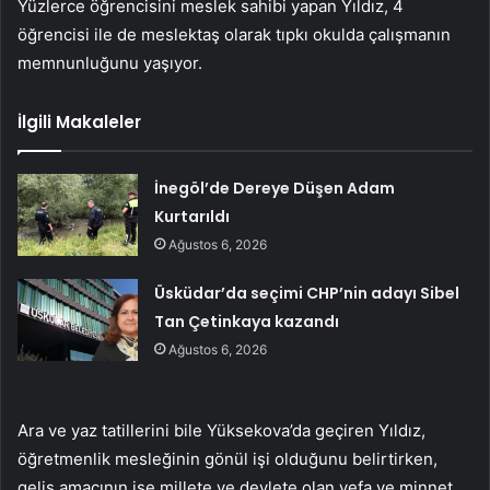
Yüzlerce öğrencisini meslek sahibi yapan Yıldız, 4
öğrencisi ile de meslektaş olarak tıpkı okulda çalışmanın
memnunluğunu yaşıyor.
İlgili Makaleler
İnegöl’de Dereye Düşen Adam
Kurtarıldı
Ağustos 6, 2026
Üsküdar’da seçimi CHP’nin adayı Sibel
Tan Çetinkaya kazandı
Ağustos 6, 2026
Ara ve yaz tatillerini bile Yüksekova’da geçiren Yıldız,
öğretmenlik mesleğinin gönül işi olduğunu belirtirken,
geliş amacının ise millete ve devlete olan vefa ve minnet