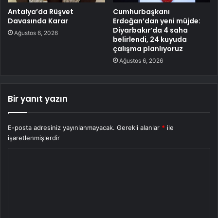
Antalya’da Rüşvet
Cumhurbaşkanı
Davasında Karar
Erdoğan’dan yeni müjde:
Diyarbakır’da 4 saha
Ağustos 6, 2026
belirlendi, 24 kuyuda
çalışma planlıyoruz
Ağustos 6, 2026
Bir yanıt yazın
E-posta adresiniz yayınlanmayacak.
Gerekli alanlar
*
ile
işaretlenmişlerdir
Y
o
r
u
m