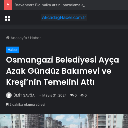
Braveheart Bio halka arzını pazarlama aralığının üstünde fiyatlandırıyor
Menü
Anasayfa
/
Haber
Haber
Osmangazi Belediyesi Ayça
Azak Gündüz Bakımevi ve
Kreşi’nin Temelini Attı
ÜMİT SAVĞA
Mayıs 31, 2024
0
0
2 dakika okuma süresi