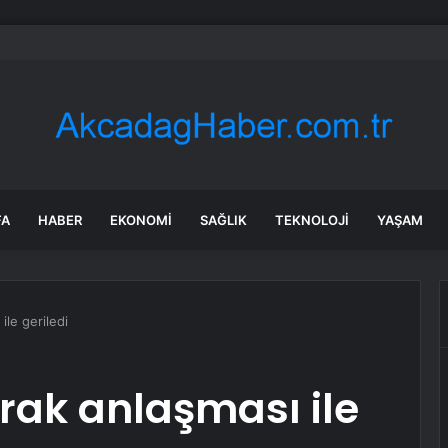
bul’da 128 yeni noktaya daha EDS geliyor
FA
HABER
EKONOMI
SAĞLIK
TEKNOLOJI
YAŞAM
ile geriledi
Irak anlaşması ile