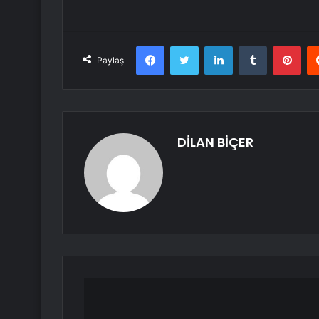
Facebook
Twitter
LinkedIn
Tumblr
Pint
Paylaş
DİLAN BİÇER