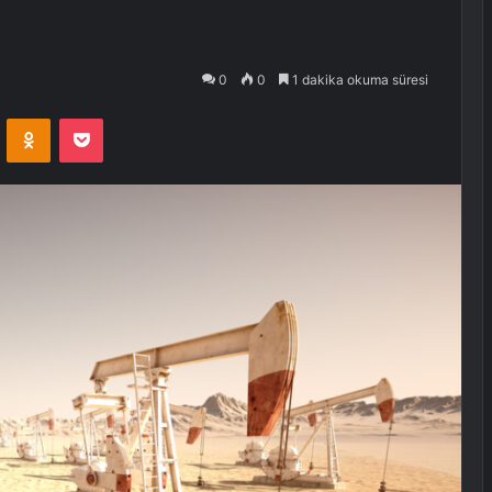
0
0
1 dakika okuma süresi
VKontakte
Odnoklassniki
Pocket