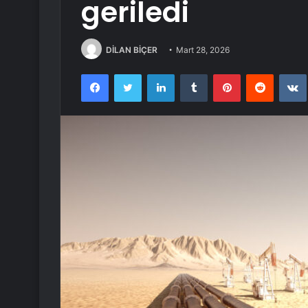
geriledi
DİLAN BİÇER
Mart 28, 2026
Facebook
Twitter
LinkedIn
Tumblr
Pinterest
Reddit