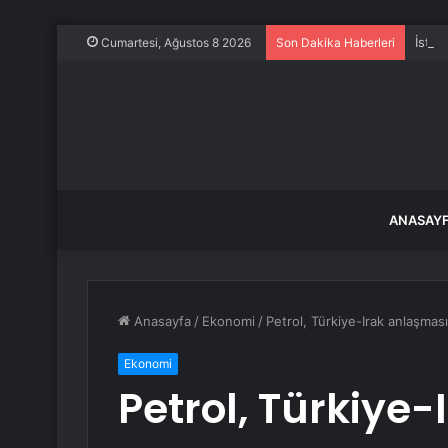
İstan
Cumartesi, Ağustos 8 2026
Son Dakika Haberleri
ANASAY
Anasayfa
/
Ekonomi
/
Petrol, Türkiye-Irak anlaşması 
Ekonomi
Petrol, Türkiye-