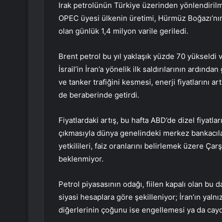
Irak petrolünün Türkiye üzerinden yönlendirilme
OPEC üyesi ülkenin üretimi, Hürmüz Boğazı’nın
olan günlük 1,4 milyon varile geriledi.
Brent petrol bu yıl yaklaşık yüzde 70 yükseldi
İsrail’in İran’a yönelik ilk saldırılarının ardında
ve tanker trafiğini kesmesi, enerji fiyatlarını a
de beraberinde getirdi.
Fiyatlardaki artış, bu hafta ABD’de dizel fiyat
çıkmasıyla dünya genelindeki merkez bankacıl
yetkilileri, faiz oranlarını belirlemek üzere Ç
beklenmiyor.
Petrol piyasasının odağı, fiilen kapalı olan bu 
siyasi hesaplara göre şekilleniyor; İran’ın yalnı
diğerlerinin çoğunu ise engellemesi ya da cayd