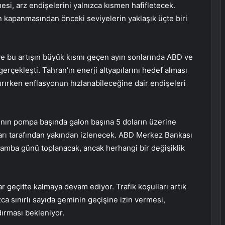
si, arz endişelerini yalnızca kısmen hafifletecek.
 kapanmasından önceki seviyelerin yaklaşık üçte biri
 ve bu artışın büyük kısmı geçen ayın sonlarında ABD ve
n gerçekleşti. Tahran’ın enerji altyapılarını hedef alması
rtırırken enflasyonun hızlanabileceğine dair endişeleri
larının pompa başında galon başına 5 doların üzerine
arı tarafından yakından izlenecek. ABD Merkez Bankası
arşamba günü toplanacak, ancak herhangi bir değişiklik
dar geçitte kalmaya devam ediyor. Trafik koşulları artık
zca sınırlı sayıda geminin geçişine izin vermesi,
ırması bekleniyor.