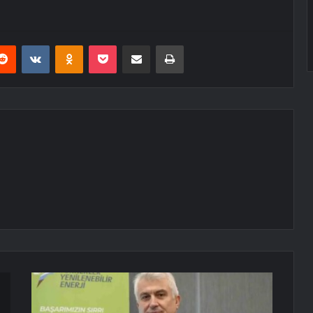
erest
Reddit
VKontakte
Odnoklassniki
Pocket
E-Posta ile paylaş
Yazdır