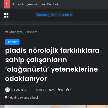
Afgan Göçmenler Sınır Dışı Edildi
Menü
Anasayfa
/
Ekonomi
Ekonomi
pladis nörolojik farklılıklara
sahip çalışanların
‘olağanüstü’ yeteneklerine
odaklanıyor
DİLAN BİÇER
Mart 27, 2024
0
6
1 dakika okuma süresi