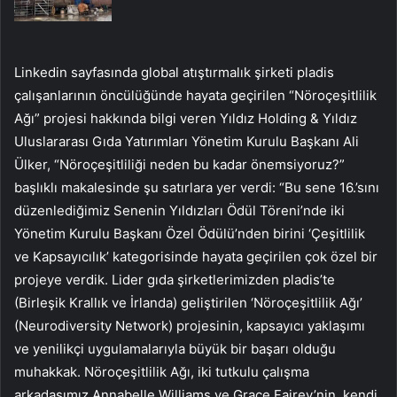
Linkedin sayfasında global atıştırmalık şirketi pladis
çalışanlarının öncülüğünde hayata geçirilen “Nöroçeşitlilik
Ağı” projesi hakkında bilgi veren Yıldız Holding & Yıldız
Uluslararası Gıda Yatırımları Yönetim Kurulu Başkanı Ali
Ülker, “Nöroçeşitliliği neden bu kadar önemsiyoruz?”
başlıklı makalesinde şu satırlara yer verdi: “Bu sene 16.’sını
düzenlediğimiz Senenin Yıldızları Ödül Töreni’nde iki
Yönetim Kurulu Başkanı Özel Ödülü’nden birini ‘Çeşitlilik
ve Kapsayıcılık’ kategorisinde hayata geçirilen çok özel bir
projeye verdik. Lider gıda şirketlerimizden pladis’te
(Birleşik Krallık ve İrlanda) geliştirilen ‘Nöroçeşitlilik Ağı’
(Neurodiversity Network) projesinin, kapsayıcı yaklaşımı
ve yenilikçi uygulamalarıyla büyük bir başarı olduğu
muhakkak. Nöroçeşitlilik Ağı, iki tutkulu çalışma
arkadaşımız Annabelle Williams ve Grace Fairey’nin, kendi