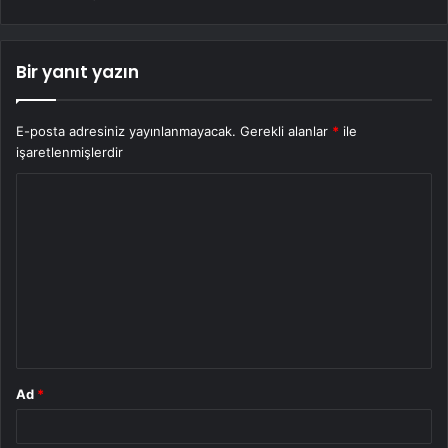
Bir yanıt yazın
E-posta adresiniz yayınlanmayacak.
Gerekli alanlar
*
ile
işaretlenmişlerdir
Y
o
r
u
m
*
Ad
*