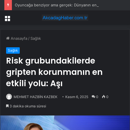
Oyuncağa benziyor ama gerçek: Dünyanın en küçük atı seçildi
Menü
Anasayfa
/
Sağlık
Sağlık
Risk grubundakilerde
gripten korunmanın en
etkili yolu: Aşı
MEHMET HAZBİN KAZBEK
Kasım 6, 2025
0
0
3 dakika okuma süresi