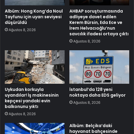
Albüm: Hong Kong’da Noul
AHBAP soruşturmasında
Tayfunu için uyarı seviyesi
adliyeye davet edilen
düşürüldü
Kerem Bürsin, Eda Ece ve
İrem Helvacıoğlu’nun
Ağustos 8, 2026
savcılık ifadesi ortaya çıktı
Ağustos 8, 2026
Uykudan korkuyla
İstanbul’da 128 yeni
uyandılar! İş makinesinin
noktaya daha EDS geliyor
kepçesi yandaki evin
Ağustos 8, 2026
balkonunu yıktı
Ağustos 8, 2026
Albüm: Belçika’daki
hayvanat bahçesinde