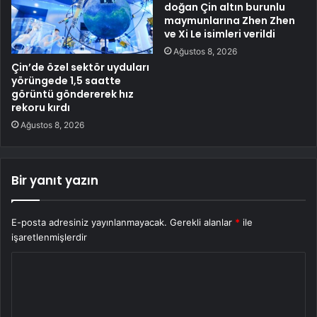
doğan Çin altın burunlu
maymunlarına Zhen Zhen
ve Xi Le isimleri verildi
Ağustos 8, 2026
Çin’de özel sektör uyduları
yörüngede 1,5 saatte
görüntü göndererek hız
rekoru kırdı
Ağustos 8, 2026
Bir yanıt yazın
E-posta adresiniz yayınlanmayacak.
Gerekli alanlar
*
ile
işaretlenmişlerdir
Y
o
r