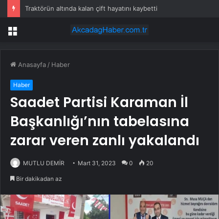
Traktörün altında kalan çift hayatını kaybetti
Menü
Anasayfa
/
Haber
Haber
Saadet Partisi Karaman İl
Başkanlığı’nın tabelasına
zarar veren zanlı yakalandı
MUTLU DEMİR
Mart 31, 2023
0
20
Bir dakikadan az