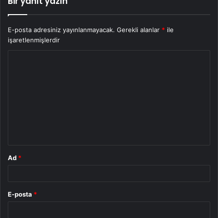
Bir yanıt yazın
E-posta adresiniz yayınlanmayacak.
Gerekli alanlar
*
ile
işaretlenmişlerdir
Y
o
r
u
m
*
Ad
*
E-posta
*