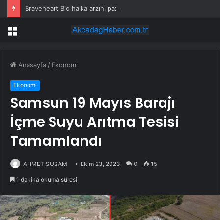
Braveheart Bio halka arzını pazarlama aralığının üstünde fiyatlandırıyor
Menü
Anasayfa
/
Ekonomi
Ekonomi
Samsun 19 Mayıs Barajı
İçme Suyu Arıtma Tesisi
Tamamlandı
AHMET SUSAM
Ekim 23, 2023
0
15
1 dakika okuma süresi